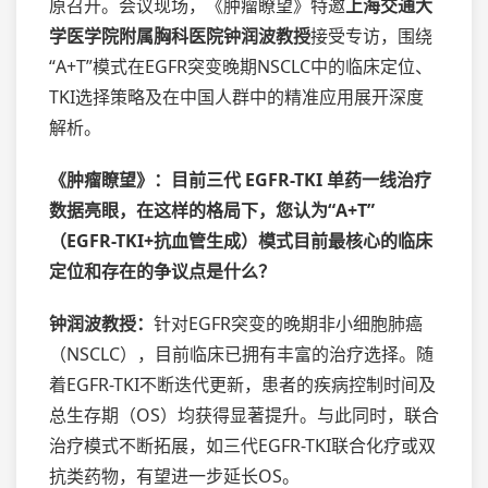
原召开。会议现场，《肿瘤瞭望》特邀
上海交通大
学医学院附属胸科医院钟润波教授
接受专访，围绕
“A+T”模式在EGFR突变晚期NSCLC中的临床定位、
TKI选择策略及在中国人群中的精准应用展开深度
解析。
《肿瘤瞭望》：目前三代 EGFR-TKI 单药一线治疗
数据亮眼，在这样的格局下，您认为“A+T”
（EGFR-TKI+抗血管生成）模式目前最核心的临床
定位和存在的争议点是什么？
钟润波教授：
针对EGFR突变的晚期非小细胞肺癌
（NSCLC），目前临床已拥有丰富的治疗选择。随
着EGFR-TKI不断迭代更新，患者的疾病控制时间及
总生存期（OS）均获得显著提升。与此同时，联合
治疗模式不断拓展，如三代EGFR-TKI联合化疗或双
抗类药物，有望进一步延长OS。