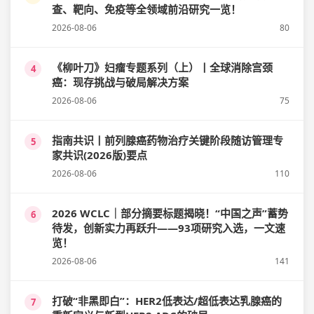
查、靶向、免疫等全领域前沿研究一览！
2026-08-06
80
《柳叶刀》妇瘤专题系列（上）丨全球消除宫颈
4
癌：现存挑战与破局解决方案
2026-08-06
75
指南共识丨前列腺癌药物治疗关键阶段随访管理专
5
家共识(2026版)要点
2026-08-06
110
2026 WCLC｜部分摘要标题揭晓！“中国之声”蓄势
6
待发，创新实力再跃升——93项研究入选，一文速
览！
2026-08-06
141
打破“非黑即白”：HER2低表达/超低表达乳腺癌的
7