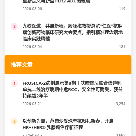
重新定义与新型HER2 ADC的破局
2026-08-06
119
九秩医道，共启新程，殷咏梅教授总览“仁医”抗肿
8
瘤创新药物临床研究大会要点，指引精准理念落地
临床实践精髓
2026-08-04
181
推荐文章
FRUSICA-2病例启示第8期丨呋喹替尼联合信迪利
1
单抗二线治疗晚期中危RCC，安全性可耐受，获益
持续超2年半
2026-05-21
3,254
以创新为翼，芦康沙妥珠单抗献礼新春，开启
2
HR+/HER2-乳腺癌治疗新征程
2026-02-15
3,683