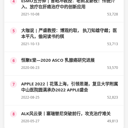
ESMO五分钟 | 曾昭冲教授：老树发新枝！传统介
4
入、放疗在肝癌治疗中的创新应用
2021-10-08
53,728
大咖说 | 严盛教授：博观约取， 执刀知雄守雌；医
5
本平凡，偷闲读书约棋
2021-10-13
53,713
恒聚E堂—2020 ASCO 乳腺癌研究进展
6
2020-06-23
53,570
APPLE 2022丨花落上海，引领思潮，复旦大学附属
7
中山医院圆满承办2022 APPLE盛会
2022-08-25
52,823
ALK风云录丨塞瑞替尼突破前行，攻克治疗难关
8
2020-05-27
49,813