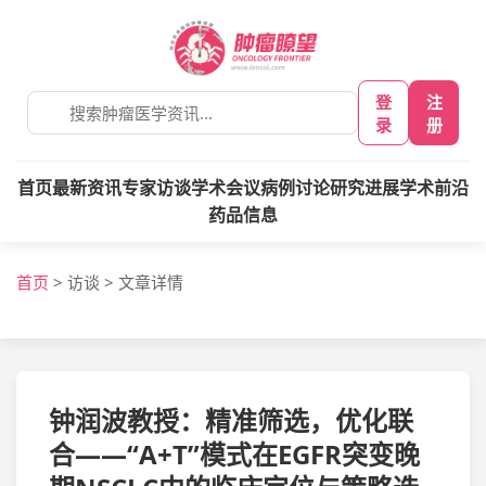
登
注
录
册
首页
最新资讯
专家访谈
学术会议
病例讨论
研究进展
学术前沿
药品信息
首页
>
访谈
>
文章详情
钟润波教授：精准筛选，优化联
合——“A+T”模式在EGFR突变晚