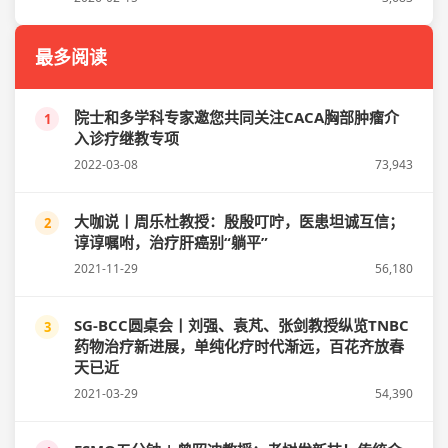
最多阅读
院士和多学科专家邀您共同关注CACA胸部肿瘤介
1
入诊疗继教专项
2022-03-08
73,943
大咖说丨周乐杜教授：殷殷叮咛，医患坦诚互信；
2
谆谆嘱咐，治疗肝癌别“躺平”
2021-11-29
56,180
SG-BCC圆桌会丨刘强、袁芃、张剑教授纵览TNBC
3
药物治疗新进展，单纯化疗时代渐远，百花齐放春
天已近
2021-03-29
54,390