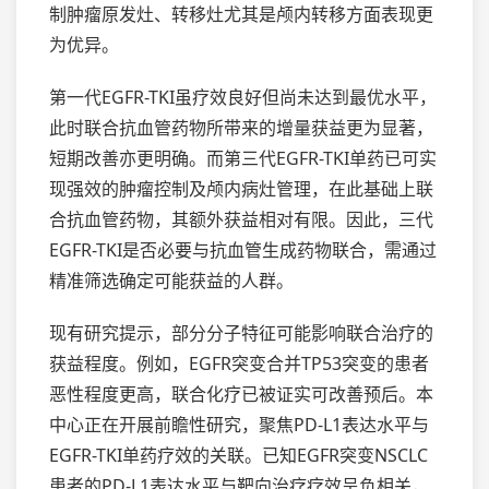
制肿瘤原发灶、转移灶尤其是颅内转移方面表现更
为优异。
第一代EGFR-TKI虽疗效良好但尚未达到最优水平，
此时联合抗血管药物所带来的增量获益更为显著，
短期改善亦更
明确
。而第三代EGFR-TKI单药已可实
现强效的肿瘤控制及颅内病灶管理，在此基础上联
合抗血管药物，其额外获益相对有限。因此，三代
EGFR-TKI是否必要与抗血管生成药物联合，需通过
精准筛选确定可能获益的人群。
现有研究提示，部分分子特征可能影响联合治疗的
获益程度。例如，EGFR突变合并TP53突变的患者
恶性程度更高，联合化疗已被证实可改善预后。本
中心正在开展前瞻性研究，聚焦PD-L1表达水平与
EGFR-TKI单药疗效的关联。已知EGFR突变NSCLC
患者的PD-L1表达水平与靶向治疗疗效呈负相关，