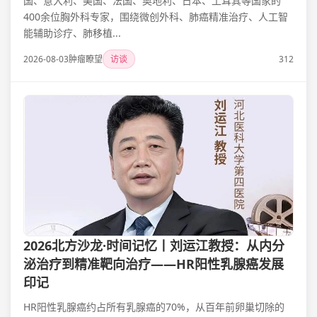
国、意大利、美国、法国、奥地利、日本、土耳其等国家的
400余位胸外科专家，围绕微创外科、肺癌精准治疗、人工智
能辅助诊疗、肺移植...
2026-08-03
肿瘤瞭望
访谈
312
2026北方沙龙·时间记忆丨刘运江教授：从内分
泌治疗到精准靶向治疗——HR阳性乳腺癌发展
印记
HR阳性乳腺癌约占所有乳腺癌的70%，从百年前卵巢切除的