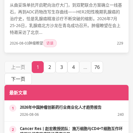
从曲妥珠单抗开启靶向治疗大门，到双靶联合方案确立一线基
石，再到ADC药物改写生存曲线——HER2阳性晚期乳腺癌的
治疗史，恰是乳腺癌精准诊疗不断突破的缩影。2026年7月
25-26日，乳腺癌北方沙龙在青岛成功召开。肿瘤瞭望在会上
特邀采访了北京...
2026-08-03
肿瘤瞭望
访谈
229
上一页
1
2
3
4
…
76
下一页
最新文章
2026年中国肿瘤创新药行业商业化人才趋势报告
1
2026-08-06
240
Cancer Res丨赵宏教授团队：施万细胞与CD4+T细胞互作环
2