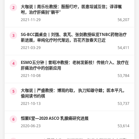
大咖说丨周乐杜教授：殷殷叮咛，医患坦诚互信；谆谆嘱
2
咐，治疗肝癌别“躺平”
2021-11-29
56,207
SG-BCC圆桌会丨刘强、袁芃、张剑教授纵览TNBC药物治疗
3
新进展，单纯化疗时代渐远，百花齐放春天已近
2021-03-29
54,411
ESMO五分钟 | 曾昭冲教授：老树发新枝！传统介入、放疗在
4
肝癌治疗中的创新应用
2021-10-08
53,784
大咖说 | 严盛教授：博观约取， 执刀知雄守雌；医本平凡，
5
偷闲读书约棋
2021-10-13
53,737
恒聚E堂—2020 ASCO 乳腺癌研究进展
6
2020-06-23
53,614