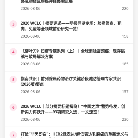
路驱动结直肠癌神经侵袭进展
2026-08-06
220
2026 WCLC｜摘要速递——壁报导览专场：肺癌筛查、靶
3
向、免疫等全领域前沿研究一览！
2026-08-06
158
《柳叶刀》妇瘤专题系列（上）丨全球消除宫颈癌：现存挑
4
战与破局解决方案
2026-08-06
185
指南共识丨前列腺癌药物治疗关键阶段随访管理专家共识
5
(2026版)要点
2026-08-06
157
2026 WCLC｜部分摘要标题揭晓！“中国之声”蓄势待发，创
6
新实力再跃升——93项研究入选，一文速览！
2026-08-06
230
打破“非黑即白”：HER2低表达/超低表达乳腺癌的重新定义与
7