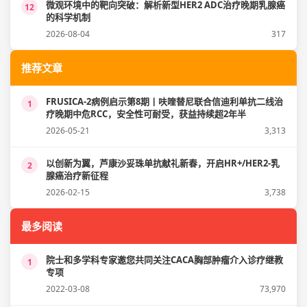
微观环境中的靶向突破：解析新型HER2 ADC治疗晚期乳腺癌
12
的科学机制
2026-08-04
317
推荐文章
FRUSICA-2病例启示第8期丨呋喹替尼联合信迪利单抗二线治
1
疗晚期中危RCC，安全性可耐受，获益持续超2年半
2026-05-21
3,313
以创新为翼，芦康沙妥珠单抗献礼新春，开启HR+/HER2-乳
2
腺癌治疗新征程
2026-02-15
3,738
最多阅读
院士和多学科专家邀您共同关注CACA胸部肿瘤介入诊疗继教
1
专项
2022-03-08
73,970