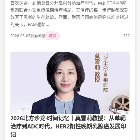
首次探索，到他莫昔芬开启内分泌治疗时代，再到CDK4/6抑
制剂联合方案重塑晚期治疗格局，其治疗的每一步跨越都深刻
改写了患者的生存轨迹。然而，耐药问题始终是临床难以绕过
的关卡，PAM通路...
2026-08-03
肿瘤瞭望
访谈
222
2026北方沙龙·时间记忆丨莫雪莉教授：从单靶
治疗到ADC时代，HER2阳性晚期乳腺癌发展印
记