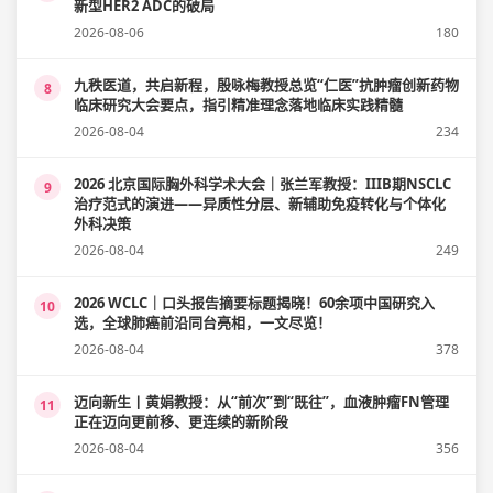
新型HER2 ADC的破局
2026-08-06
180
九秩医道，共启新程，殷咏梅教授总览“仁医”抗肿瘤创新药物
8
临床研究大会要点，指引精准理念落地临床实践精髓
2026-08-04
234
2026 北京国际胸外科学术大会｜张兰军教授：IIIB期NSCLC
9
治疗范式的演进——异质性分层、新辅助免疫转化与个体化
外科决策
2026-08-04
249
2026 WCLC｜口头报告摘要标题揭晓！60余项中国研究入
10
选，全球肺癌前沿同台亮相，一文尽览！
2026-08-04
378
迈向新生丨黄娟教授：从“前次”到“既往”，血液肿瘤FN管理
11
正在迈向更前移、更连续的新阶段
2026-08-04
356