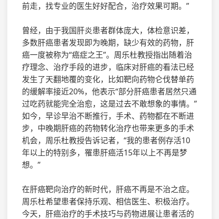
前走，找专业的医生好好配合，治疗效果可期。”
曾经，由于我国肝炎患者群体庞大，体检意识差，
多数肝癌患者发现即为晚期，缺少有效的药物，肝
癌一度被称为“癌症之王”。周乐杜教授指出随着治
疗理念、治疗手段的进步，临床对肝癌的看法已经
发生了天翻地覆的变化，比如靶向药物仑伐替单药
的缓解率接近20%，他表示“部分肝癌患者居然只通
过吃药就能完全治愈，这是过去不敢想象的事情。”
如今，早诊早治不断推行，手术、药物都在不断进
步，中晚期肝癌的药物转化治疗也带来更多的手术
机会，周乐杜教授告诉记者，“我的患者例存活10
年以上的特别多，罹患肝癌活15年以上不再是梦
想。”
在肝癌靶向治疗的新时代，肝癌不再是不治之症。
周乐杜希望患者保持乐观、相信医生、积极治疗。
今天，肝癌治疗的手术技巧与药物进展让患者活的