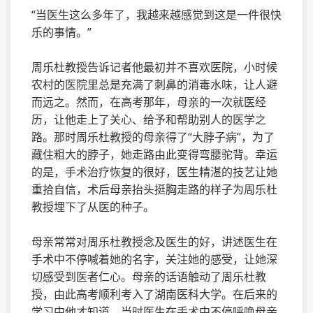
“当医生这么多年了，我越来越感觉到这是一件很快
乐的事情。”
周乐杜教授告诉记者他最初并不喜欢医院，小时候
农村的医院里总是充满了刺鼻的消毒水味，让人避
而远之。然而，在高考那年，母亲的一次就医经
历，让他走上了关心、给予和帮助别人的医学之
路。那时周乐杜教授的母亲得了“大脖子病”，为了
藏住粗大的脖子，她走路由此变得弯腰驼背。幸运
的是，手术治疗恢复的很好，医生精湛的技艺让她
重拾自信，术后母亲抬头挺胸走路的样子为周乐杜
教授埋下了从医的种子。
母亲常常对周乐杜教授念及医生的好，讲述医生在
手术中不停喊着她的名字，关注她的感受，让她深
切感受到医者仁心。母亲的话语触动了周乐杜教
授，由此高考顺利考入了湖南医科大学。在后来的
学习中他才知道，当时医生在手术中不停呼唤母亲