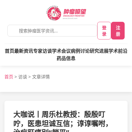
登
注
录
册
首页
最新资讯
专家访谈
学术会议
病例讨论
研究进展
学术前沿
药品信息
首页
>
访谈
>
文章详情
大咖说丨周乐杜教授：殷殷叮
咛，医患坦诚互信；谆谆嘱咐，