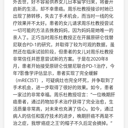
外去世，好不容易供养女儿日本留学归来，将要开
启新的生活，却不幸患癌。周乐杜教授接诊时她已
出现了肺转移，失去了手术机会，而当时一线的化
疗效果并不太好。患者的女儿请求周乐杜教授尝试
一切可能的方法去挽救妈妈，因为妈妈是她唯一的
亲人了。正巧当时周乐杜教授正在开展原研仑伐替
尼联合PD-1的研究，并取得了较为可观的数据，虽
然还在临床试验阶段，但患者的女儿对周乐杜教授
非常信任并愿意尝试新的方案。于是在2020年8
月，患者开始接受原研仑伐替尼联合PD-1治疗，今
年7影像学评估显示，患者实现了完全缓解
（mRECIST），可疑病灶也完全坏死，并争取到了
手术机会，进一步取得了很好的效果。如今，患者
一家过的非常幸福。周乐杜教授坦言：“一位晚期肝
癌患者，通过药物加手术治疗获得了完全治愈，生
活质量非常高，对未来也充满了信心。如今，通过
病人的信任和医疗技术的进步，晚期肝癌不再是不
治之症，我想‘癌症之王’的帽子不久后定会摘掉。”