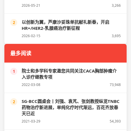
2026-05-21
3,266
以创新为翼，芦康沙妥珠单抗献礼新春，开启
2
HR+/HER2-乳腺癌治疗新征程
2026-02-15
3,695
最多阅读
院士和多学科专家邀您共同关注CACA胸部肿瘤介
1
入诊疗继教专项
2022-03-08
73,948
SG-BCC圆桌会丨刘强、袁芃、张剑教授纵览TNBC
2
药物治疗新进展，单纯化疗时代渐远，百花齐放春
天已近
2021-03-29
54,393