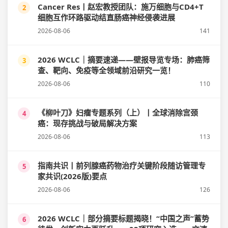
Cancer Res丨赵宏教授团队：施万细胞与CD4+T
2
细胞互作环路驱动结直肠癌神经侵袭进展
2026-08-06
141
2026 WCLC｜摘要速递——壁报导览专场：肺癌筛
3
查、靶向、免疫等全领域前沿研究一览！
2026-08-06
110
《柳叶刀》妇瘤专题系列（上）丨全球消除宫颈
4
癌：现存挑战与破局解决方案
2026-08-06
113
指南共识丨前列腺癌药物治疗关键阶段随访管理专
5
家共识(2026版)要点
2026-08-06
126
2026 WCLC｜部分摘要标题揭晓！“中国之声”蓄势
6