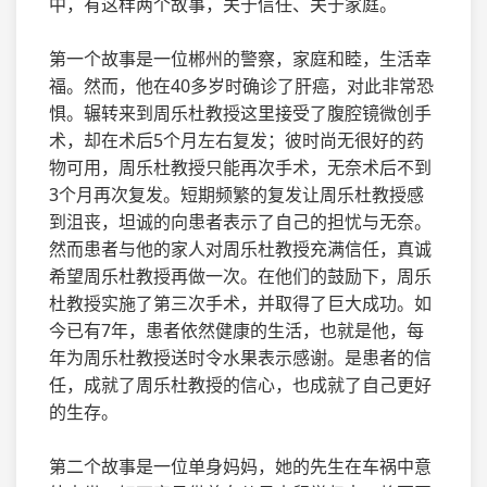
中，有这样两个故事，关于信任、关于家庭。
第一个故事是一位郴州的警察，家庭和睦，生活幸
福。然而，他在40多岁时确诊了肝癌，对此非常恐
惧。辗转来到周乐杜教授这里接受了腹腔镜微创手
术，却在术后5个月左右复发；彼时尚无很好的药
物可用，周乐杜教授只能再次手术，无奈术后不到
3个月再次复发。短期频繁的复发让周乐杜教授感
到沮丧，坦诚的向患者表示了自己的担忧与无奈。
然而患者与他的家人对周乐杜教授充满信任，真诚
希望周乐杜教授再做一次。在他们的鼓励下，周乐
杜教授实施了第三次手术，并取得了巨大成功。如
今已有7年，患者依然健康的生活，也就是他，每
年为周乐杜教授送时令水果表示感谢。是患者的信
任，成就了周乐杜教授的信心，也成就了自己更好
的生存。
第二个故事是一位单身妈妈，她的先生在车祸中意