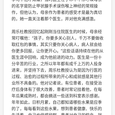
的名字是防止甲状腺手术误伤喉上神经的常规操
作，但他认为，母亲作为患者的感受才是最为真切
的，她一直关注着那个医生，并对他充满感激。
周乐杜教授回忆起刚刚当住院医生的时候，母亲经
常叮嘱他：“孩子，你要多关心别人，千万不要做收
取红包的事情，其实只要你关心病人，病人就会给
你更多回报，让你更开心。”这些话语持续在他的从
医生涯中回响，成为他前进的动力。医生是一份十
分辛苦的行业，之所以年年都有成千上万的人投身
进来，并坚持下去，周乐杜教授认为是因为行医的
过程、治愈的过程所带来的开心和成就感是其他行
业所不具备的。他对记者说，有位患者，在接受治
疗后身体有了很大改善，患者时常记挂着他，在每
年瓜果成熟时，都会摘送一些送到科室表示感谢。
年年如此，日积月累，自己都知道哪些水果是应季
的了，每每看到这些水果，想到患者健康、快乐的