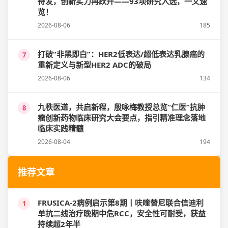
待发，创新实力再跃升——93项研究入选，一文速
览！
2026-08-06
185
打破“非黑即白”：HER2低表达/超低表达乳腺癌的
7
重新定义与新型HER2 ADC的破局
2026-08-06
134
九秩医道，共启新程，殷咏梅教授总览“仁医”抗肿
8
瘤创新药物临床研究大会要点，指引精准理念落地
临床实践精髓
2026-08-04
194
推荐文章
FRUSICA-2病例启示第8期丨呋喹替尼联合信迪利
1
单抗二线治疗晚期中危RCC，安全性可耐受，获益
持续超2年半