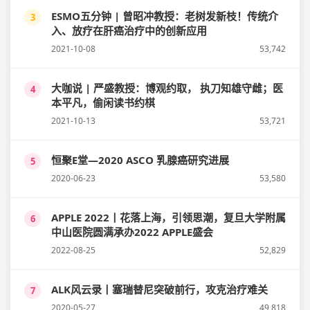
ESMO五分钟 | 曾昭冲教授：老树发新枝！传统介
3
入、放疗在肝癌治疗中的创新应用
2021-10-08
53,742
大咖说 | 严盛教授：博观约取， 执刀知雄守雌；医
4
本平凡，偷闲读书约棋
2021-10-13
53,721
恒聚E堂—2020 ASCO 乳腺癌研究进展
5
2020-06-23
53,580
APPLE 2022丨花落上海，引领思潮，复旦大学附属
6
中山医院圆满承办2022 APPLE盛会
2022-08-25
52,829
ALK风云录丨塞瑞替尼突破前行，攻克治疗难关
7
2020-05-27
49,818