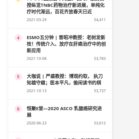
授纵览TNBC药物治疗新进展，单纯化
疗时代渐远，百花齐放春天已近
2021-03-29
54,411
ESMO五分钟 | 曾昭冲教授：老树发新
4
枝！传统介入、放疗在肝癌治疗中的创
新应用
2021-10-08
53,783
大咖说 | 严盛教授：博观约取， 执刀
5
知雄守雌；医本平凡，偷闲读书约棋
2021-10-13
53,737
恒聚E堂—2020 ASCO 乳腺癌研究进
6
展
2020-06-23
53,612