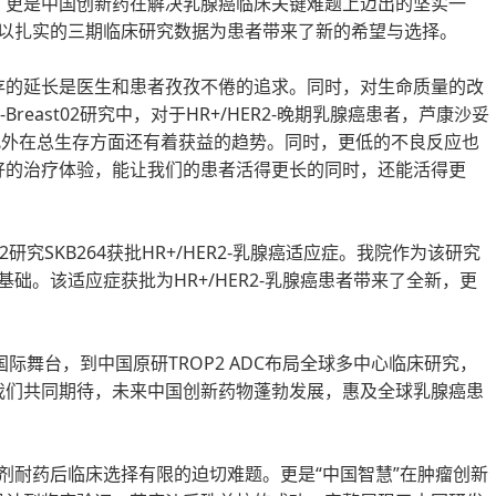
，更是中国创新药在解决乳腺癌临床关键难题上迈出的坚实一
局，以扎实的三期临床研究数据为患者带来了新的希望与选择。
存的延长是医生和患者孜孜不倦的追求。同时，对生命质量的改
Breast02研究中，对于HR+/HER2-晚期乳腺癌患者，芦康沙妥
，此外在总生存方面还有着获益的趋势。同时，更低的不良反应也
好的治疗体验，能让我们的患者活得更长的同时，还能活得更
st02研究SKB264获批HR+/HER2-乳腺癌适应症。我院作为该研究
基础。该适应症获批为HR+/HER2-乳腺癌患者带来了全新，更
研究登上国际舞台，到中国原研TROP2 ADC布局全球多中心临床研究，
我们共同期待，未来中国创新药物蓬勃发展，惠及全球乳腺癌患
制剂耐药后临床选择有限的迫切难题。更是“中国智慧”在肿瘤创新