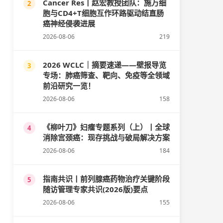
Cancer Res丨赵宏教授团队：施万细
2
胞与CD4+T细胞互作环路驱动结直肠
癌神经侵袭进展
2026-08-06
219
2026 WCLC｜摘要速递——壁报导览
3
专场：肺癌筛查、靶向、免疫等全领域
前沿研究一览！
2026-08-06
158
《柳叶刀》妇瘤专题系列（上）丨全球
4
消除宫颈癌：现存挑战与破局解决方案
2026-08-06
184
指南共识丨前列腺癌药物治疗关键阶段
5
随访管理专家共识(2026版)要点
2026-08-06
155