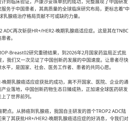
设计到临床验证，芦康沙妥珠单抗的成功，完整展现了中国研发
仅服务于中国患者，其高质量的全球临床研究布局，更标志着“中
球乳腺癌治疗格局贡献不可或缺的力量。
 ADC再次斩获HR+/HER2-晚期乳腺癌适应症。这是其在TNBC
癌患者。
TROP-Breast02研究重磅结果，到2026年2月国家药监局正式批
适应症，我们又一次见证了中国创新药发展的中国速度。让患者尽快
康水平，是国家、社会、医务工作者、患者的共同心愿。
R2-晚期乳腺癌适应症获批的成功，离不开国家、医院、企业的通
到产业落地，中国创新药物生态日臻成熟，正加速全球医药研发
走上了世界前列。
准靶点。从肺癌到乳腺癌，我国自主研发的首个TROP2 ADC陆
了其获批HR+/HER2-晚期乳腺癌适应症的好消息，令我们对