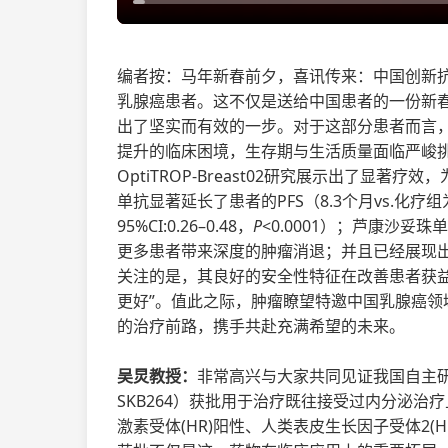
编者按：马年新春前夕，喜讯传来：中国创新抗体
乳腺癌患者。这不仅是送给中国患者的一份新
出了坚实而有效的一步。对于这部分患者而言
提升的临床困境，生存期与生活质量面临严峻挑
OptiTROP-Breast02研究展示出了显著
单抗显著延长了患者的PFS（8.3个月vs.化疗组
95%CI:0.26–0.48，
P
<0.0001）；芦康沙妥珠
更多患者带来深度的肿瘤消退；并且已经展现出积极的O
关注的是，其良好的安全性特征在改善患者获
更好”。值此之际，肿瘤瞭望特邀中国乳腺癌
的治疗前路，携手共赴充满希望的未来。
吴炅教授：
非常高兴与大家共同见证我国自主研
SKB264）获批用于治疗既往接受过内分泌
激素受体(HR)阳性、人类表皮生长因子受体2(HER2)