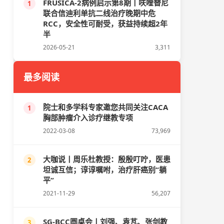
FRUSICA-2病例启示第8期丨呋喹替尼
1
联合信迪利单抗二线治疗晚期中危
RCC，安全性可耐受，获益持续超2年
半
2026-05-21
3,311
最多阅读
院士和多学科专家邀您共同关注CACA
1
胸部肿瘤介入诊疗继教专项
2022-03-08
73,969
大咖说丨周乐杜教授：殷殷叮咛，医患
2
坦诚互信；谆谆嘱咐，治疗肝癌别“躺
平”
2021-11-29
56,207
SG-BCC圆桌会丨刘强、袁芃、张剑教
3