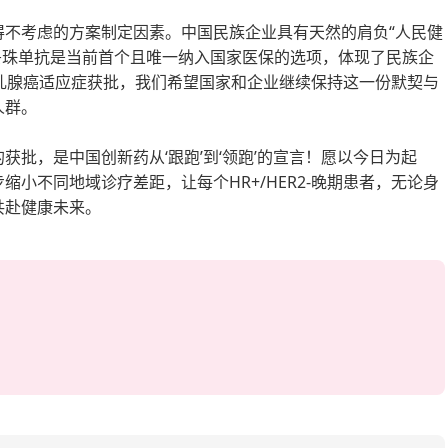
得不考虑的方案制定因素。中国民族企业具有天然的肩负“人民健
康沙妥珠单抗是当前首个且唯一纳入国家医保的选项，体现了民族企
晚期乳腺癌适应症获批，我们希望国家和企业继续保持这一份默契与
人群。
获批，是中国创新药从‘跟跑’到‘领跑’的宣言！愿以今日为起
小不同地域诊疗差距，让每个HR+/HER2-晚期患者，无论身
共赴健康未来。