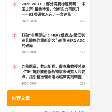
2026 WCLC｜部分摘要标题揭晓！“中
6
国之声”蓄势待发，创新实力再跃升
——93项研究入选，一文速览！
2026-08-06
229
打破“非黑即白”：HER2低表达/超低表
7
达乳腺癌的重新定义与新型HER2 ADC
的破局
2026-08-06
179
九秩医道，共启新程，殷咏梅教授总览
8
“仁医”抗肿瘤创新药物临床研究大会要
点，指引精准理念落地临床实践精髓
2026-08-04
231
推荐文章