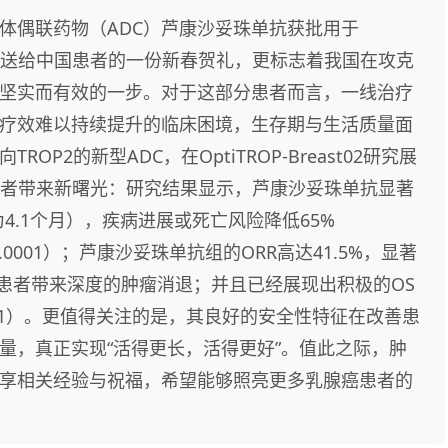
体偶联药物（ADC）芦康沙妥珠单抗获批用于
不仅是送给中国患者的一份新春贺礼，更标志着我国在攻克
坚实而有效的一步。对于这部分患者而言，一线治疗
疗效难以持续提升的临床困境，生存期与生活质量面
P2的新型ADC，在OptiTROP-Breast02研究展
晚期患者带来新曙光：研究结果显示，芦康沙妥珠单抗显著
组为4.1个月），疾病进展或死亡风险降低65%
P&lt0.0001）；芦康沙妥珠单抗组的ORR高达41.5%，显著
多患者带来深度的肿瘤消退；并且已经展现出积极的OS
18–0.61）。更值得关注的是，其良好的安全性特征在改善患
量，真正实现“活得更长，活得更好”。值此之际，肿
享相关经验与祝福，希望能够照亮更多乳腺癌患者的