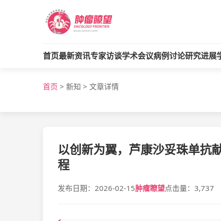
首页
最新资讯
专家访谈
学术会议
病例讨论
研究进展
首页
>
新知
>
文章详情
以创新为翼，芦康沙妥珠单抗献礼
程
发布日期：2026-02-15
肿瘤瞭望
点击量：3,737