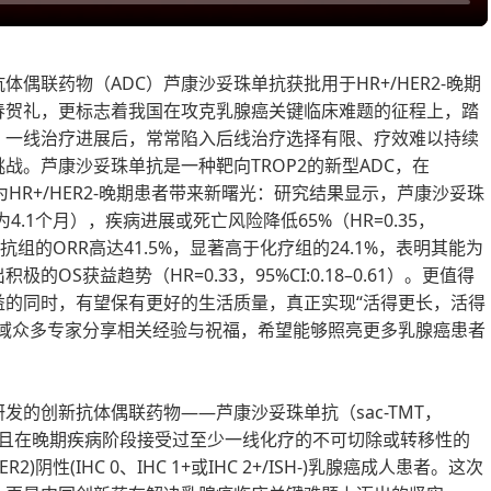
偶联药物（ADC）芦康沙妥珠单抗获批用于HR+/HER2-晚期
春贺礼，更标志着我国在攻克乳腺癌关键临床难题的征程上，踏
，一线治疗进展后，常常陷入后线治疗选择有限、疗效难以持续
战。芦康沙妥珠单抗是一种靶向TROP2的新型ADC，在
疗效，为HR+/HER2-晚期患者带来新曙光：研究结果显示，芦康沙妥珠
为4.1个月），疾病进展或死亡风险降低65%（HR=0.35，
单抗组的ORR高达41.5%，显著高于化疗组的24.1%，表明其能为
S获益趋势（HR=0.33，95%CI:0.18–0.61）。更值得
益的同时，有望保有更好的生活质量，真正实现“活得更长，活得
领域众多专家分享相关经验与祝福，希望能够照亮更多乳腺癌患者
发的创新抗体偶联药物——芦康沙妥珠单抗（sac-TMT，
治疗且在晚期疾病阶段接受过至少一线化疗的不可切除或转移性的
阴性(IHC 0、IHC 1+或IHC 2+/ISH-)乳腺癌成人患者。这次