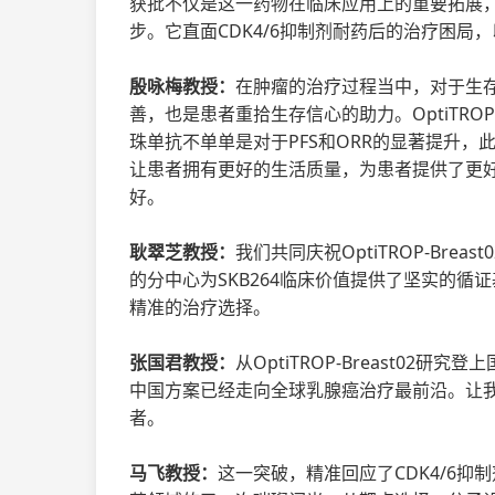
获批不仅是这一药物在临床应用上的重要拓展
步。它直面CDK4/6抑制剂耐药后的治疗困
殷咏梅教授：
在肿瘤的治疗过程当中，对于生
善，也是患者重拾生存信心的助力。OptiTROP-
珠单抗不单单是对于PFS和ORR的显著提升
让患者拥有更好的生活质量，为患者提供了更
好。
耿翠芝教授：
我们共同庆祝OptiTROP-Brea
的分中心为SKB264临床价值提供了坚实的循证
精准的治疗选择。
张国君教授：
从OptiTROP-Breast02
中国方案已经走向全球乳腺癌治疗最前沿。让
者。
马飞教授：
这一突破，精准回应了CDK4/6抑