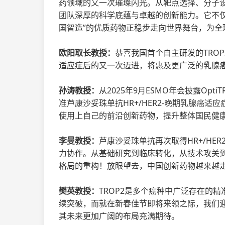
药领域的又一次璀璨闪光。从靶点选择、分子
团队深厚的科学底蕴与卓越的创新能力。它不
国智造”的优质药物正稳步走向世界舞台，为全
欧阳取长教授：
恭喜我国首个自主研发的TROP2
适应症后的又一次迈进，将惠及更广泛的乳腺
孙涛教授：
从2025年9月ESMO年会披露Opti
准芦康沙妥珠单抗HR+/HER2-晚期乳腺癌
使用上自己的前沿创新药物，提升整体国民健
李曼教授：
芦康沙妥珠单抗再次取得HR+/HE
力协作。从基础研究到临床转化，从技术攻关
格局的重构！放眼望去，中国创新药物越来越
樊英教授：
TROP2是多个癌种中广泛存在的精
续突破，而就在新春佳节即将来领之际，我们迎来
其未来更加广阔的布局充满期待。