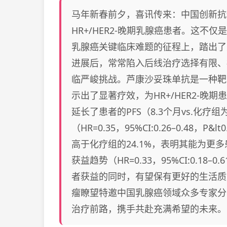
马年新春前夕，喜讯传来：中国创新抗
HR+/HER2-晚期乳腺癌患者。这
乳腺癌关键临床难题的征程上，踏出了
进展后，常常陷入后线治疗选择有限、
临严峻挑战。芦康沙妥珠单抗是一种靶向TRO
示出了显著疗效，为HR+/HER2-
延长了患者的PFS（8.3个月vs.化疗
（HR=0.35，95%CI:0.26–0.48，
高于化疗组的24.1%，表明其能为更
获益趋势（HR=0.33，95%CI:0.
者获益的同时，有望保有更好的生活质
瘤瞭望特邀中国乳腺癌领域众多专家分
治疗前路，携手共赴充满希望的未来。