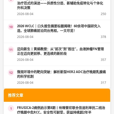
治疗范式的演进——异质性分层、新辅助免疫转化与个体化
外科决策
2026-08-04
250
2026 WCLC｜口头报告摘要标题揭晓！60余项中国研究入
10
选，全球肺癌前沿同台亮相，一文尽览！
2026-08-04
378
迈向新生丨黄娟教授：从“前次”到“既往”，血液肿瘤FN管理
11
正在迈向更前移、更连续的新阶段
2026-08-04
357
微观环境中的靶向突破：解析新型HER2 ADC治疗晚期乳腺癌
12
的科学机制
2026-08-04
317
推荐文章
FRUSICA-2病例启示第8期丨呋喹替尼联合信迪利单抗二线治
1
疗晚期中危RCC，安全性可耐受，获益持续超2年半