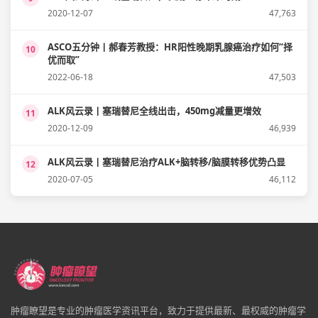
2020-12-07
47,763
ASCO五分钟丨郝春芳教授：HR阳性晚期乳腺癌治疗如何“择
10
优而取”
2022-06-18
47,503
ALK风云录丨塞瑞替尼全线出击，450mg减量更增效
11
2020-12-09
46,939
ALK风云录丨塞瑞替尼治疗ALK+脑转移/脑膜转移优势凸显
12
2020-07-05
46,112
肿瘤瞭望是专业的肿瘤医学资讯平台，致力于提供最新、最权威的肿瘤学