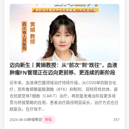
迈向新生丨黄娟教授：从“前次”到“既往”，血液
肿瘤FN管理正在迈向更前移、更连续的新阶段
近年来，血液淋巴瘤领域治疗持续升级，从CD20单抗联合化
疗，到布鲁顿酪氨酸激酶（BTK）抑制剂、双特异性抗体、嵌
合抗原受体T细胞（CAR-T）治疗，再到复发难治阶段更多续
贯与桥接策略的应用，患者治疗路径明显延长，治疗方式也日
趋复杂。在疗效不...
2026-08-04
肿瘤瞭望
新知
357