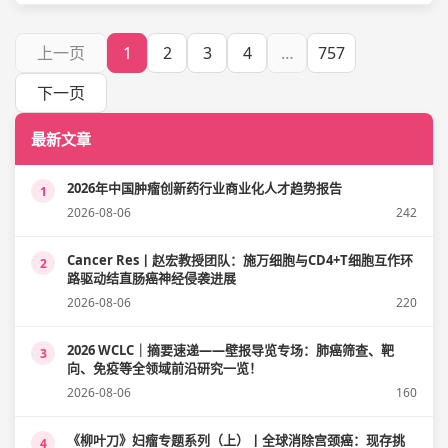
上一页
1
2
3
4
…
757
下一页
最新文章
2026年中国肿瘤创新药行业商业化人才趋势报告
1
2026-08-06
242
Cancer Res丨赵宏教授团队：施万细胞与CD4+T细胞互作环
2
路驱动结直肠癌神经侵袭进展
2026-08-06
220
2026 WCLC｜摘要速递——壁报导览专场：肺癌筛查、靶
3
向、免疫等全领域前沿研究一览！
2026-08-06
160
《柳叶刀》妇瘤专题系列（上）丨全球消除宫颈癌：现存挑
4