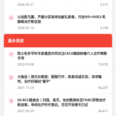
2026-05-21
3,313
以创新为翼，芦康沙妥珠单抗献礼新春，开启HR+/HER2-乳
2
腺癌治疗新征程
2026-02-15
3,738
最多阅读
院士和多学科专家邀您共同关注CACA胸部肿瘤介入诊疗继教
1
专项
2022-03-08
73,970
大咖说丨周乐杜教授：殷殷叮咛，医患坦诚互信；谆谆嘱
2
咐，治疗肝癌别“躺平”
2021-11-29
56,207
SG-BCC圆桌会丨刘强、袁芃、张剑教授纵览TNBC药物治疗
3
新进展，单纯化疗时代渐远，百花齐放春天已近
2021-03-29
54,411