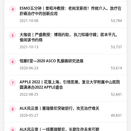
ESMO五分钟 | 曾昭冲教授：老树发新枝！传统介入、放疗在
4
肝癌治疗中的创新应用
2021-10-08
53,784
大咖说 | 严盛教授：博观约取， 执刀知雄守雌；医本平凡，
5
偷闲读书约棋
2021-10-13
53,737
恒聚E堂—2020 ASCO 乳腺癌研究进展
6
2020-06-23
53,614
APPLE 2022丨花落上海，引领思潮，复旦大学附属中山医院
7
圆满承办2022 APPLE盛会
2022-08-25
52,841
ALK风云录丨塞瑞替尼突破前行，攻克治疗难关
8
2020-05-27
49,831
ALK风云录丨一线塞瑞替尼，长期生存未来可期
9