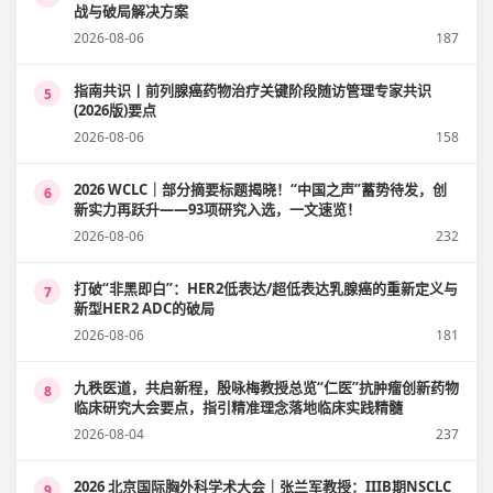
战与破局解决方案
2026-08-06
187
指南共识丨前列腺癌药物治疗关键阶段随访管理专家共识
5
(2026版)要点
2026-08-06
158
2026 WCLC｜部分摘要标题揭晓！“中国之声”蓄势待发，创
6
新实力再跃升——93项研究入选，一文速览！
2026-08-06
232
打破“非黑即白”：HER2低表达/超低表达乳腺癌的重新定义与
7
新型HER2 ADC的破局
2026-08-06
181
九秩医道，共启新程，殷咏梅教授总览“仁医”抗肿瘤创新药物
8
临床研究大会要点，指引精准理念落地临床实践精髓
2026-08-04
237
2026 北京国际胸外科学术大会｜张兰军教授：IIIB期NSCLC
9