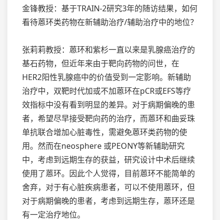
金锋教授：基于TRAIN-2研究3年的随访结果，如何
看待蒽环类药物在新辅助治疗/辅助治疗中的地位？
张莉莉教授：蒽环和紫杉一直以来是乳腺癌治疗的
基石药物，但近年来由于靶向药物的问世，在
HER2阳性乳腺癌中的价值受到一定影响。新辅助
治疗中，双靶时代加或不加蒽环在pCR或EFS等疗
效指标中没有看到明显的差异。对于病期偏晚的患
者，希望尽早接受靶向药的治疗，而蒽环和曲妥珠
单抗联合增加心脏毒性，需避免蒽环类药物的使
用。然而在neosphere 或PEONY等新辅助研究
中，考虑到远期生存的获益，研究设计中术后继续
使用了蒽环。因此个人觉得，目前蒽环不能简单的
舍弃，对于有心脏疾病患者，可以不使用蒽环，但
对于病期偏晚的患者，考虑到远期生存，蒽环还是
有一定治疗地位。