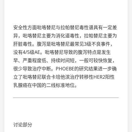
安全性方面吡咯替尼与拉帕替尼毒性谱具有一定差
异，吡咯替尼主要为消化道毒性，拉帕替尼主要为
肝脏毒性。腹泻是吡咯替尼最常见3级不良事件，
没有4/5级AE。吡咯替尼导致的腹泻特点是发生
早、严重程度低、持续时间短，一般可较快恢复，
很少导致治疗中断。PHOEBE的研究结果进一步确
立了吡咯替尼联合卡培他滨治疗转移性HER2阳性
乳腺癌在中国的二线标准地位。
讨论部分