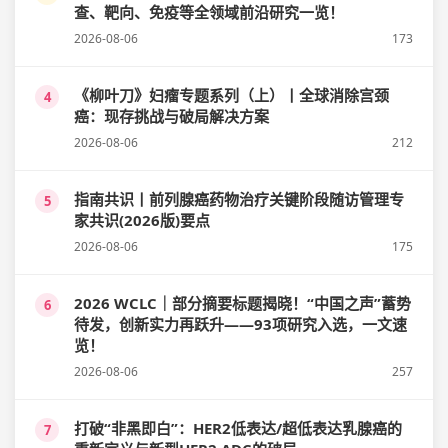
查、靶向、免疫等全领域前沿研究一览！
2026-08-06
173
《柳叶刀》妇瘤专题系列（上）丨全球消除宫颈
4
癌：现存挑战与破局解决方案
2026-08-06
212
指南共识丨前列腺癌药物治疗关键阶段随访管理专
5
家共识(2026版)要点
2026-08-06
175
2026 WCLC｜部分摘要标题揭晓！“中国之声”蓄势
6
待发，创新实力再跃升——93项研究入选，一文速
览！
2026-08-06
257
打破“非黑即白”：HER2低表达/超低表达乳腺癌的
7