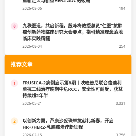
重新定义与新型HER2 ADC的破局
2026-08-06
194
九秩医道，共启新程，殷咏梅教授总览“仁医”抗肿
8
瘤创新药物临床研究大会要点，指引精准理念落地
临床实践精髓
2026-08-04
254
推荐文章
FRUSICA-2病例启示第8期丨呋喹替尼联合信迪利
1
单抗二线治疗晚期中危RCC，安全性可耐受，获益
持续超2年半
2026-05-21
3,331
以创新为翼，芦康沙妥珠单抗献礼新春，开启
2
HR+/HER2-乳腺癌治疗新征程
2026-02-15
3,756