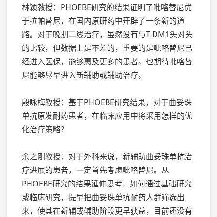
林颖教授：PHOEBE研究的结果证明了吡咯替尼优
于拉帕替尼，在国内原研药中开辟了一条新的道
路。对于晚期二线治疗，虽然没有与T-DM1头对头
的比较，但数据上是不差的，重要的是吡咯替尼已
经进入医保，能够惠及更多的患者。也期待吡咯替
尼能够尽早进入新辅助或辅助治疗。
殷咏梅教授：基于PHOEBE研究结果，对于曲妥珠
单抗原发耐药患者，在临床应用中将采用怎样的优
化治疗策略？
余之刚教授：对于外科来说，新辅助曲妥珠单抗治
疗进展的患者，一定首先考虑吡咯替尼。从
PHOEBE研究的结果延伸思考，如何通过基础研究
或临床研究，提早把曲妥珠单抗耐药人群筛选出
来，使其在新辅或辅助阶段更早获益，目前还没有