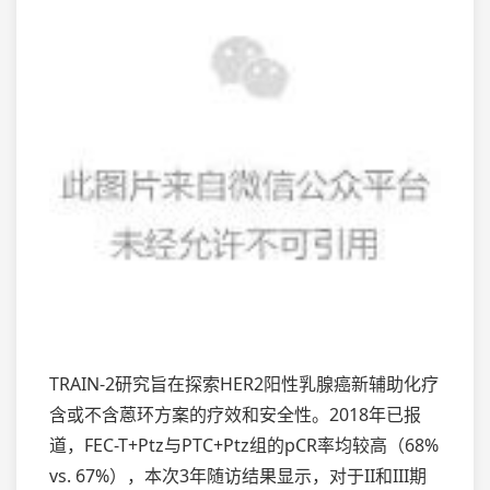
TRAIN-2研究旨在探索HER2阳性乳腺癌新辅助化疗
含或不含蒽环方案的疗效和安全性。2018年已报
道，FEC-T+Ptz与PTC+Ptz组的pCR率均较高（68%
vs. 67%），本次3年随访结果显示，对于II和III期