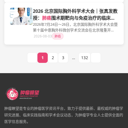
红教授，围绕最新研究成果和指南推荐，共话EGFR-
围绕微创外科、
肺癌
精准治疗、人工智能辅助诊
TKI耐药后MET异常NSCLC的诊疗变革与未来方向。
2026 北京国际胸外科学术大会｜张真发教
疗、肺移植、围术期管理等前沿热点展开深入交
流，共同探讨胸外科高质量发展新路径。
授：
肺癌
围术期靶向与免疫治疗的临床实
践与外科考量
2026年7月24日～26日，北京国际胸外科学术大会暨
第十届中意胸外科微创学术交流会在北京隆重开
幕。大会汇聚来自中国、意大利、美国、法国、奥
2026-08-03
肺癌
地利、日本、土耳其等国家的400余位胸外科专家，
围绕微创外科、
肺癌
精准治疗、人工智能辅助诊
疗、肺移植、围术期管理等前沿热点展开深入交
1
2
3
…
132
流，共同探讨胸外科高质量发展新路径。
肿瘤瞭望是专业的肿瘤医学资讯平台，致力于提供最新、最权威的肿瘤学
研究进展、临床实践指南和学术会议动态，为肿瘤学专业人士提供全面的
医学信息服务。