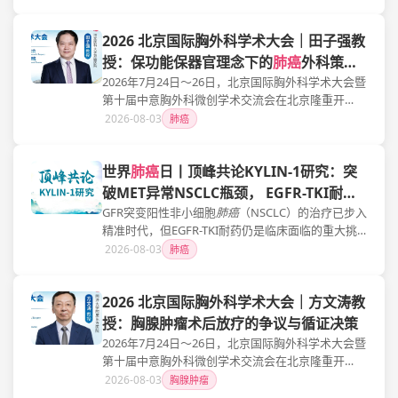
地利、日本、土耳其等国家的400余位胸外科专家，
围绕微创外科、
肺癌
精准治疗、人工智能辅助诊
2026 北京国际胸外科学术大会｜田子强教
疗、肺移植、围术期管理等前沿热点展开深入交
流，共同探讨胸外科高质量发展新路径。
授：保功能保器官理念下的
肺癌
外科策略
演进
2026年7月24日～26日，北京国际胸外科学术大会暨
第十届中意胸外科微创学术交流会在北京隆重开
幕。大会汇聚来自中国、意大利、美国、法国、奥
2026-08-03
肺癌
地利、日本、土耳其等国家的400余位胸外科专家，
围绕微创外科、
肺癌
精准治疗、人工智能辅助诊
世界
肺癌
日丨顶峰共论KYLIN-1研究：突
疗、肺移植、围术期管理等前沿热点展开深入交
流，共同探讨胸外科高质量发展新路径。
破MET异常NSCLC瓶颈， EGFR-TKI耐药
再启新章
GFR突变阳性非小细胞
肺癌
（NSCLC）的治疗已步入
精准时代，但EGFR-TKI耐药仍是临床面临的重大挑
战。MET扩增与过表达作为EGFR-TKI旁路激活的核
2026-08-03
肺癌
心耐药机制之一，推动了从传统化疗向双靶联合精
准治疗模式的转变。在《中国临床肿瘤学会
2026 北京国际胸外科学术大会｜方文涛教
（CSCO）非小细胞
肺癌
诊疗指南（2026）》
（CSCO NSCLC指南）将MET扩增检测上调为Ⅰ级推
授：胸腺肿瘤术后放疗的争议与循证决策
荐、MET靶向精准联合治疗方案不断涌现的背景
2026年7月24日～26日，北京国际胸外科学术大会暨
下，《肿瘤瞭望》特邀同济大学附属东方医院周彩
第十届中意胸外科微创学术交流会在北京隆重开
存教授、广州医科大学附属第一医院周承志教授、
幕。大会汇聚来自中国、意大利、美国、法国、奥
2026-08-03
胸腺肿瘤
湖南省肿瘤医院邬麟教授、河北大学附属医院商琰
地利、日本、土耳其等国家的400余位胸外科专家，