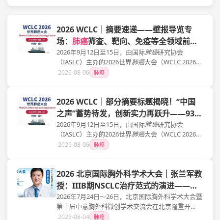
2026 WCLC｜摘要速递——壁报导览专
场：
肺癌
筛查、靶向、免疫等全领域前沿
研究一览！
2026年9月12日至15日，由国际
肺癌
研究协会
（IASLC）主办的2026世界
肺癌
大会（WCLC 2026）
将在韩国首尔隆重召开。作为全球胸科肿瘤学领域
2026-08-06
肺癌
规模最大、影响力最广的学术盛会，WCLC每年汇聚
来自世界各地的顶尖研究者、临床医生、护士及患
2026 WCLC｜部分摘要标题揭晓！“中国
者倡导者，共同分享
肺癌
诊疗前沿进展，推动学科
变革与全球合作。本届大会预计吸引超过7,000名国
之声”蓄势待发，创新实力再跃升——93项
际参会者，设置150余场学术会议，展示2,200余篇
研究入选，一文速览！
2026年9月12日至15日，由国际
肺癌
研究协会
摘要，内容覆盖
肺癌
筛查、精准治疗、免疫治疗、
（IASLC）主办的2026世界
肺癌
大会（WCLC 2026）
围术期管理及转化研究等热点领域。
将在韩国首尔隆重召开。作为全球胸科肿瘤学领域
2026-08-06
肺癌
规模最大、影响力最广的学术盛会，WCLC每年汇聚
来自世界各地的顶尖研究者、临床医生、护士及患
2026 北京国际胸外科学术大会｜张兰军教
者倡导者，共同分享
肺癌
诊疗前沿进展，推动学科
变革与全球合作。本届大会预计吸引超过7,000名国
授：IIIB期NSCLC治疗范式的演进——异
际参会者，设置150余场学术会议，展示2,200余篇
质性分层、新辅助免疫转化与个体化外科
2026年7月24日～26日，北京国际胸外科学术大会暨
摘要，内容覆盖
肺癌
筛查、精准治疗、免疫治疗、
第十届中意胸外科微创学术交流会在北京隆重开
决策
围术期管理及转化研究等热点领域。
幕。大会汇聚来自中国、意大利、美国、法国、奥
2026-08-04
肺癌