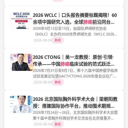
地利、日本、土耳其等国家的400余位胸外科专家，
围绕微创外科、
肺癌
精准治疗、人工智能辅助诊
2026 WCLC｜口头报告摘要标题揭晓！60
疗、肺移植、围术期管理等前沿热点展开深入交
流，共同探讨胸外科高质量发展新路径。
余项中国研究入选，全球
肺癌
前沿同台亮
相，一文尽览！
2026年9月12日至15日，由国际
肺癌
研究协会
（IASLC）主办的2026世界
肺癌
大会（WCLC 2026）
将在韩国首尔隆重召开。作为全球胸科肿瘤学领域
2026-08-04
肺癌
规模最大、影响力最广的学术盛会之一，WCLC每年
汇聚来自世界各地的顶尖研究者、临床医生、护士
2026 CTONG｜吴一龙教授：原创·引领·
及患者倡导者，共同分享
肺癌
诊疗领域的前沿进
展，推动学科变革与全球合作。本届大会预计吸引
传承——中国
肺癌
临床试验的范式跃迁与
超过7,000名国际参会者，设置150余场学术会议与
未来方向
2026年7月31日至8月1日，第十六届中国肿瘤学临床
研讨会，展示2,200余篇摘要，内容广泛覆盖
肺癌
筛
试验发展论坛暨GACT/CTONG 2026年度会议在广州
查、精准治疗、免疫治疗、围术期管理及转化研究
召开。本届大会汇聚全国肿瘤学领域顶尖专家学
2026-08-04
肺癌
等热点领域。
者，围绕CTONG自主研究成果、生物标志物驱动试
验设计、人工智能与多组学技术应用、细胞与基因
2026 北京国际胸外科学术大会｜梁朝阳教
治疗监管政策等核心议题展开深入探讨，集中呈现
中国
肺癌
临床研究从跟跑到并跑、并迈向领跑的跨
授：搭建国际协作平台，推动围术期规范
越式发展图景。
管理——在
2026年7月24日～26日，北京国际胸外科学术大会暨
肺癌
慢病化时代锚定外科价值
第十届中意胸外科微创学术交流会在北京隆重开
幕。大会汇聚来自中国、意大利、美国、法国、奥
2026-08-04
肺癌