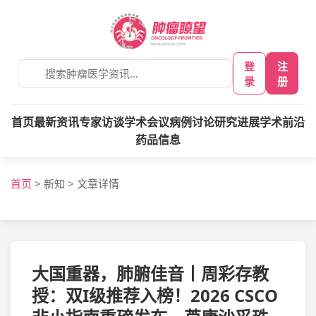
登
注
录
册
首页
最新资讯
专家访谈
学术会议
病例讨论
研究进展
学术前沿
药品信息
首页
>
新知
>
文章详情
大国重器，肺腑佳音丨周彩存教
授：双I级推荐入榜！2026 CSCO