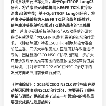
作出多项重要推荐更新，
基于OptiTROP-Lung03
研究，将芦康沙妥珠单抗纳入EGFR-TKI和化疗经
治患者I级推荐；基于OptiTROP-Lung04研究，将
芦康沙妥珠单抗纳入EGFR-TKI经治患者I级推荐，
使芦康沙妥珠单抗实现对TKI耐药患者的“全线覆
盖”
，芦康沙妥珠单抗单药PFS与OS双获益的研究
数据有望满足广大EGFR-TKI耐药患者的迫切治疗需
求。《肿瘤瞭望》特邀CSCO非小细胞肺癌专委会
前任主委、同济大学附属东方医院周彩存教授进行
专访，围绕新版CSCO NSCLC诊疗指南进一步扩大
芦康沙妥珠单抗推荐范围的循证依据及临床价值展
开解读，并对未来TROP2 ADC在NSCLC治疗中的
发展方向与应用前景进行展望。
《肿瘤瞭望》：2026版CSCO NSCLC诊疗指南在驱
动基因阳性晚期NSCLC治疗部分，主要进行了哪些
更新与调整？更新反映了过去一年领域内的哪些重
要研究成果与发展趋势？