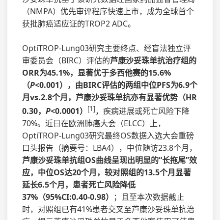
（NMPA）优先审评程序快速上市，成为全球首个
获批肺癌适应证的TROP2 ADC。
OptiTROP-Lung03研究主要终点、经盲法独立评
审委员会（BIRC）评估的
芦康沙妥珠单抗治疗组的
ORR为45.1%，显著优于多西他赛的15.6%
（
P
<0.001），由BIRC评估的两组中位PFS为6.9个
月vs.2.8个月，芦康沙妥珠单抗亦有显著优势（HR
[1]
0.30，
P
<0.0001）
，疾病进展或死亡风险下降
70%。近日在欧洲肺癌大会（ELCC）上，
OptiTROP-Lung03研究最终OS数据入选大会重磅
口头报告（摘要号：LBA4），中位随访23.8个月，
芦康沙妥珠单抗组OS曲线呈现出明显的“长拖尾”效
应，中位OS达20个月，较对照组的13.5个月显著
延长6.5个月，患者死亡风险降低
37%（95%CI:0.40-0.98）
；且至本次数据截止
时，对照组已有41%患者交叉至芦康沙妥珠单抗治