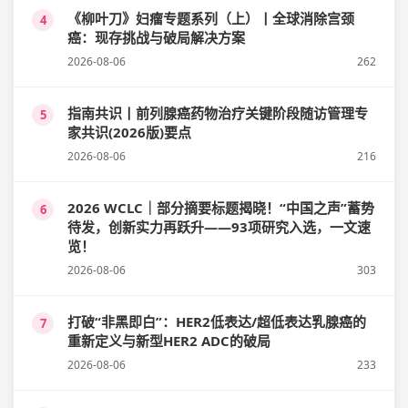
《柳叶刀》妇瘤专题系列（上）丨全球消除宫颈
4
癌：现存挑战与破局解决方案
2026-08-06
262
指南共识丨前列腺癌药物治疗关键阶段随访管理专
5
家共识(2026版)要点
2026-08-06
216
2026 WCLC｜部分摘要标题揭晓！“中国之声”蓄势
6
待发，创新实力再跃升——93项研究入选，一文速
览！
2026-08-06
303
打破“非黑即白”：HER2低表达/超低表达乳腺癌的
7
重新定义与新型HER2 ADC的破局
2026-08-06
233