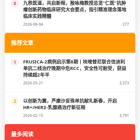
九秩医道，共启新程，殷咏梅教授总览“仁医”抗肿
8
瘤创新药物临床研究大会要点，指引精准理念落地
临床实践精髓
2026-08-04
277
推荐文章
FRUSICA-2病例启示第8期丨呋喹替尼联合信迪利
1
单抗二线治疗晚期中危RCC，安全性可耐受，获益
持续超2年半
2026-05-21
3,373
以创新为翼，芦康沙妥珠单抗献礼新春，开启
2
HR+/HER2-乳腺癌治疗新征程
2026-02-15
3,791
最多阅读