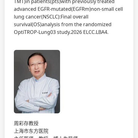
TMT)in patients(pts)with previously treated
advanced EGFR-mutated(EGFRm)non-small cell
lung cancer(NSCLC):Final overall
survival(OS)analysis from the randomized
OptiTROP-Lung03 study.2026 ELCC.LBA4.
周彩存教授
上海市东方医院