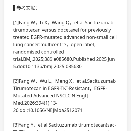
▌参考文献：
[1]Fang W，Li X，Wang Q，et al.Sacituzumab
tirumotecan versus docetaxel for previously
treated EGFR-mutated advanced non-small cell
lung cancer:multicentre，open label，
randomised controlled
trial.BMJ.2025;389:e085680.Published 2025 Jun
5.doi:10.1136/bmj-2025-085680
[2]Fang W，Wu L，Meng X，et al.Sacituzumab
Tirumotecan in EGFR-TKI-Resistant，EGFR-
Mutated Advanced NSCLC.N Engl J
Med.2026;394(1):13-
26.doi:10.1056/NEJMoa2512071
[3]Yang Y，et al.Sacituzumab tirumotecan(sac-