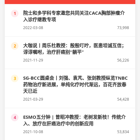
院士和多学科专家邀您共同关注CACA胸部肿瘤介
1
入诊疗继教专项
2022-03-08
73,998
大咖说丨周乐杜教授：殷殷叮咛，医患坦诚互信；
2
谆谆嘱咐，治疗肝癌别“躺平”
2021-11-29
56,226
SG-BCC圆桌会丨刘强、袁芃、张剑教授纵览TNBC
3
药物治疗新进展，单纯化疗时代渐远，百花齐放春
天已近
2021-03-29
54,428
ESMO五分钟 | 曾昭冲教授：老树发新枝！传统介
4
入、放疗在肝癌治疗中的创新应用
2021-10-08
53,834