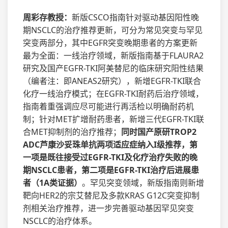
周彩存教授：
新版CSCO指南针对驱动基因阳性晚
期NSCLC的治疗推荐更新，可分为常见突变与罕见
突变两部分，其中EGFR突变晚期患者的方案更新
最为全面：一线治疗领域，新版指南基于FLAURA2
研究及国产EGFR-TKI阿美替尼的临床研究阳性结果
（编者注：即ANEAS2研究），新增EGFR-TKI联合
化疗一线治疗模式；在EGFR-TKI耐药后治疗领域，
指南着重强调应尽可能进行再活检以明确耐药机
制；针对MET扩增耐药患者，新增三代EGFR-TKI联
合MET抑制剂的治疗推荐；
同时国产原研TROP2
ADC芦康沙妥珠单抗两项适应症纳入I级推荐，第
一项是既往接受过EGFR-TKI及化疗治疗失败的晚
期NSCLC患者，第二项是EGFR-TKI治疗后进展患
者（1A类证据）
。罕见突变领域，新版指南则新增
靶向HER2的宗艾替尼及多款KRAS G12C突变抑制
剂相关治疗推荐，进一步完善驱动基因罕见突变
NSCLC的治疗体系。