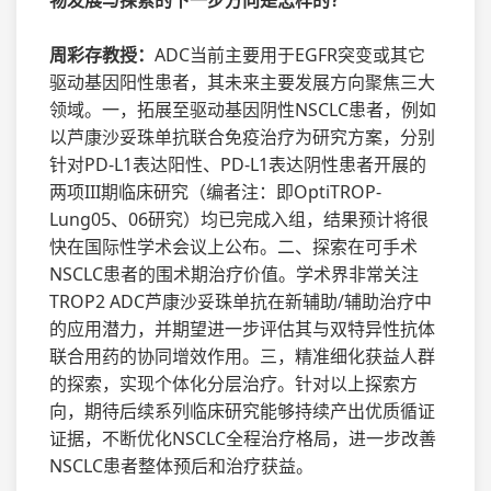
周彩存教授：
ADC当前主要用于EGFR突变或其它
驱动基因阳性患者，其未来主要发展方向聚焦三大
领域。一，拓展至驱动基因阴性NSCLC患者，例如
以芦康沙妥珠单抗联合免疫治疗为研究方案，分别
针对PD-L1表达阳性、PD-L1表达阴性患者开展的
两项III期临床研究（编者注：即OptiTROP-
Lung05、06研究）均已完成入组，结果预计将很
快在国际性学术会议上公布。二、探索在可手术
NSCLC患者的围术期治疗价值。学术界非常关注
TROP2 ADC芦康沙妥珠单抗在新辅助/辅助治疗中
的应用潜力，并期望进一步评估其与双特异性抗体
联合用药的协同增效作用。三，精准细化获益人群
的探索，实现个体化分层治疗。针对以上探索方
向，期待后续系列临床研究能够持续产出优质循证
证据，不断优化NSCLC全程治疗格局，进一步改善
NSCLC患者整体预后和治疗获益。