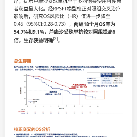
疗，提示芦康沙妥珠单抗早于多西他赛使用可使患
者获益最大化。经RPSFT模型校正对照组交叉治疗
影响后，研究OS风险比（HR）值进一步降至
0.45（95%CI:0.28-0.73），
两组18个月OS率为
54.7%和9.1%，芦康沙妥珠单抗较对照组提高6
[2]
倍，生存获益明确
。