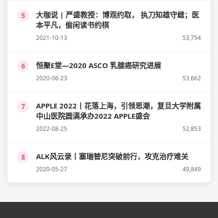
大咖说 | 严盛教授：博观约取， 执刀知雄守雌；医
5
本平凡，偷闲读书约棋
2021-10-13
53,754
恒聚E堂—2020 ASCO 乳腺癌研究进展
6
2020-06-23
53,662
APPLE 2022丨花落上海，引领思潮，复旦大学附属
7
中山医院圆满承办2022 APPLE盛会
2022-08-25
52,853
ALK风云录丨塞瑞替尼突破前行，攻克治疗难关
8
2020-05-27
49,849