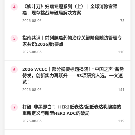
《柳叶刀》妇瘤专题系列（上）丨全球消除宫颈
4
癌：现存挑战与破局解决方案
2026-08-06
75
指南共识丨前列腺癌药物治疗关键阶段随访管理专
5
家共识(2026版)要点
2026-08-06
110
2026 WCLC｜部分摘要标题揭晓！“中国之声”蓄势
6
待发，创新实力再跃升——93项研究入选，一文速
览！
2026-08-06
141
打破“非黑即白”：HER2低表达/超低表达乳腺癌的
7
重新定义与新型HER2 ADC的破局
2026-08-06
119