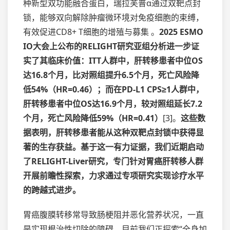
种新型双功能融合蛋白，瑞拉芙普α通过双靶点封
锁，能够双向解除肿瘤微环境对免疫细胞的束缚，
有效促进CD8+ T细胞的增殖与募集 。
2025 ESMO
IO大会上公布的RELIGHT研究亚组分析进一步证
实了其临床价值：ITT人群中，肝转移患者中位OS
达16.8个月，比对照组提升6.5个月，死亡风险降
低54%（HR=0.46）；而在PD-L1 CPS≥1人群中，
肝转移患者中位OS达16.9个月，较对照组延长7.2
个月，死亡风险降低59%（HR=0.41）
[3]。
这些数
据表明，肝转移患者能从这种双靶点封锁中获得显
著的生存获益。基于这一有力证据，我们近期启动
了RELIGHT-Liver研究，专门针对胃癌肝转移人群
开展前瞻性探索，力求通过专项研究实现诊疗水平
的跨越式进步。
胃癌腹膜转移常导致肠梗阻并恶化营养状况，一直
是实现根治性切除的障碍。目前我们正探索“全身加