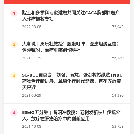
院士和多学科专家邀您共同关注CACA胸部肿瘤介
1
入诊疗继教专项
2022-03-08
73,943
大咖说丨周乐杜教授：殷殷叮咛，医患坦诚互信；
2
谆谆嘱咐，治疗肝癌别“躺平”
2021-11-29
56,180
SG-BCC圆桌会丨刘强、袁芃、张剑教授纵览TNBC
3
药物治疗新进展，单纯化疗时代渐远，百花齐放春
天已近
2021-03-29
54,390
ESMO五分钟 | 曾昭冲教授：老树发新枝！传统介
4
入、放疗在肝癌治疗中的创新应用
2021-10-08
53,728