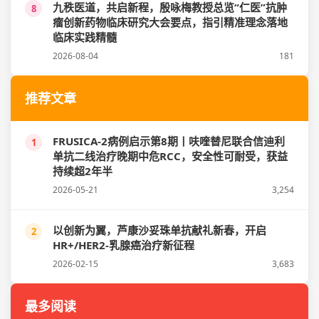
九秩医道，共启新程，殷咏梅教授总览“仁医”抗肿
8
瘤创新药物临床研究大会要点，指引精准理念落地
临床实践精髓
2026-08-04
181
推荐文章
FRUSICA-2病例启示第8期丨呋喹替尼联合信迪利
1
单抗二线治疗晚期中危RCC，安全性可耐受，获益
持续超2年半
2026-05-21
3,254
以创新为翼，芦康沙妥珠单抗献礼新春，开启
2
HR+/HER2-乳腺癌治疗新征程
2026-02-15
3,683
最多阅读