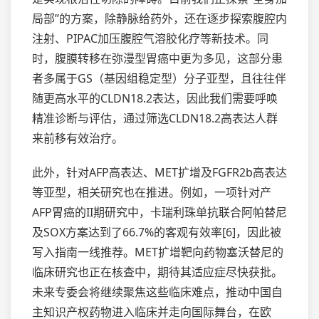
局部”的方案，除静脉给药外，还在逐步探索腹腔内
注射、PIPAC加压腹腔气溶胶化疗等新技术。同
时，腹膜转移在弥漫型胃癌中更为多见，这部分患
者多属于GS（基因组稳定型）分子亚型，且往往伴
随更高水平的CLDN18.2表达，因此我们需要呼唤
精准诊断与评估，通过筛选CLDN18.2高表达人群
来前移有效治疗。
此外，针对AFP高表达、MET扩增及FGFR2b高表达
等亚型，相关研究也在推进。例如，一项针对产
AFP胃癌的II期研究中，卡瑞利珠单抗联合阿帕替尼
及SOX方案达到了66.7%的客观有效率[6]，因此被
写入指南一线推荐。MET扩增靶向药物塞沃替尼的
临床研究也正在核查中，期待其适应症尽快获批。
未来专委会将继续聚焦这些临床难点，推动中国自
主知识产权药物进入临床并走向国际舞台，在欧