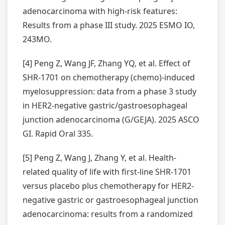
adenocarcinoma with high-risk features:
Results from a phase III study. 2025 ESMO IO,
243MO.
[4] Peng Z, Wang JF, Zhang YQ, et al. Effect of
SHR-1701 on chemotherapy (chemo)-induced
myelosuppression: data from a phase 3 study
in HER2-negative gastric/gastroesophageal
junction adenocarcinoma (G/GEJA). 2025 ASCO
GI. Rapid Oral 335.
[5] Peng Z, Wang J, Zhang Y, et al. Health-
related quality of life with first-line SHR-1701
versus placebo plus chemotherapy for HER2-
negative gastric or gastroesophageal junction
adenocarcinoma: results from a randomized