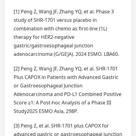
[1] Peng Z, Wang JF, Zhang YQ, et al. Phase 3
study of SHR-1701 versus placebo in
combination with chemo as first-line (1L)
therapy for HER2-negative
gastric/gastroesophageal junction
adenocarcinoma (G/GEJA). 2024 ESMO. LBA60.
[2] Peng Z, Wang JF, Zhang YQ, et al. SHR-1701
Plus CAPOX in Patients with Advanced Gastric
or Gastroesophageal Junction
Adenocarcinoma and PD-L1 Combined Positive
Score ≥1: A Post-hoc Analysis of a Phase III
Study2025 ESMO Asia, 298P.
[3] Peng Z, et al. SHR-1701 plus CAPOX for
advanced gastric or gastroesophageal junction