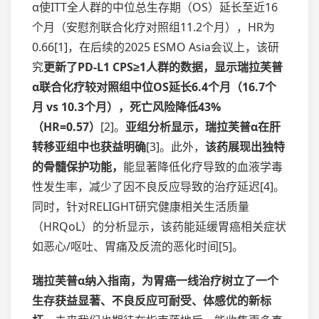
α使ITT全人群的中位总生存期（OS）延长至近16
个月（安慰剂联合化疗对照组11.2个月），HR为
0.66[1]，在后续的2025 ESMO Asia会议上，该研
究
更新了PD-L1 CPS≥1人群的数据，显示瑞拉芙普
α联合化疗较对照组中位OS延长6.4个月（16.7个
月 vs 10.3个月），死亡风险降低43%
（HR=0.57）
[2]。
亚组分析显示，瑞拉芙普α在肝
转移亚组中也获益
明确
[3]。此外，
该药展现出独特
的骨髓保护功能，
能显著降低化疗导致的血液学毒
性发生率，减少了因不良反应导致的治疗延迟[4]。
同时，针对RELIGHT研究健康相关生活质量
（HRQoL）的分析显示，该药能延缓胃癌相关症状
如恶心/呕吐、胃痛及反流的恶化时间[5]。
瑞拉芙普α纳入指南，为胃癌一线治疗树立了一个
生存获益显著、不良反应可耐受、体感优的新标