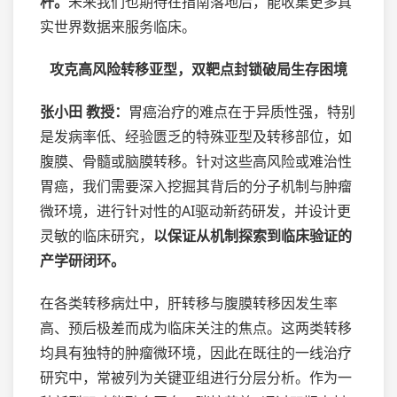
杆。
未来我们也期待在指南落地后，能收集更多真
实世界数据来服务临床。
攻克高风险转移亚型，双靶点封锁破局生存困境
张小田 教授：
胃癌治疗的难点在于异质性强，特别
是发病率低、经验匮乏的特殊亚型及转移部位，如
腹膜、骨髓或脑膜转移。针对这些高风险或难治性
胃癌，我们需要深入挖掘其背后的分子机制与肿瘤
微环境，进行针对性的AI驱动新药研发，并设计更
灵敏的临床研究，
以保证从机制探索到临床验证的
产学研闭环。
在各类转移病灶中，肝转移与腹膜转移因发生率
高、预后极差而成为临床关注的焦点。这两类转移
均具有独特的肿瘤微环境，因此在既往的一线治疗
研究中，常被列为关键亚组进行分层分析。作为一