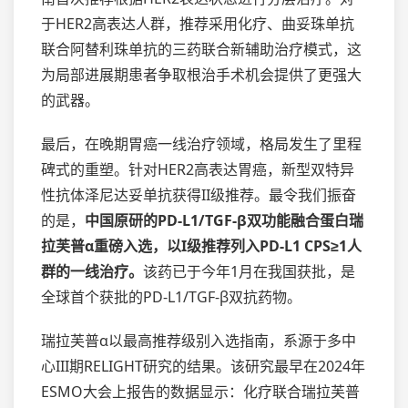
于HER2高表达人群，推荐采用化疗、曲妥珠单抗
联合阿替利珠单抗的三药联合新辅助治疗模式，这
为局部进展期患者争取根治手术机会提供了更强大
的武器。
最后，在晚期胃癌一线治疗领域，格局发生了里程
碑式的重塑。针对HER2高表达胃癌，新型双特异
性抗体泽尼达妥单抗获得II级推荐。最令我们振奋
的是，
中国原研的PD-L1/TGF-β双功能融合蛋白瑞
拉芙普α重磅入选，以I级推荐列入PD-L1 CPS≥1人
群的一线治疗。
该药已于今年1月在我国获批，是
全球首个获批的PD-L1/TGF-β双抗药物。
瑞拉芙普α以最高推荐级别入选指南，系源于多中
心III期RELIGHT研究的结果。该研究最早在2024年
ESMO大会上报告的数据显示：化疗联合瑞拉芙普