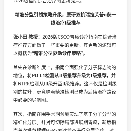
2026版指南综合治疗的更新亮点。
精准分型引领策略升级，原研双抗瑞拉芙普α获一
线治疗I级推荐
张小田 教授：
2026版CSCO胃癌诊疗指南在综合治
疗推荐方面做了一些重要的更新。其更新的逻辑可
以概括为
“精准分型驱动诊疗策略”。
首先在诊断维度上，指南全面强化了分子标志物的
地位，将
PD-L1检测从II级推荐升级为I级推荐
，并
将NTRK检测从III级升至II级推荐。这不仅是检测级
别的提升，更意味着精准检测已成为后续治疗路径
中必要的导航图。
其次，指南在围手术期领域实现了基于分子分型的
精细化分层。针对可切除局部进展期胃癌，新版指
南首次推荐根据HER2表达状态进行分层治疗。对