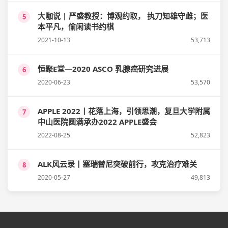
大咖说 | 严盛教授：博观约取， 执刀知雄守雌；医
5
本平凡，偷闲读书约棋
2021-10-13
53,713
恒聚E堂—2020 ASCO 乳腺癌研究进展
6
2020-06-23
53,570
APPLE 2022丨花落上海，引领思潮，复旦大学附属
7
中山医院圆满承办2022 APPLE盛会
2022-08-25
52,823
ALK风云录丨塞瑞替尼突破前行，攻克治疗难关
8
2020-05-27
49,813