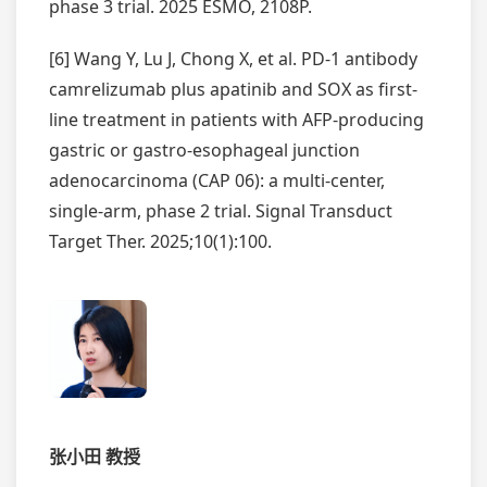
phase 3 trial. 2025 ESMO, 2108P.
[6] Wang Y, Lu J, Chong X, et al. PD-1 antibody
camrelizumab plus apatinib and SOX as first-
line treatment in patients with AFP-producing
gastric or gastro-esophageal junction
adenocarcinoma (CAP 06): a multi-center,
single-arm, phase 2 trial. Signal Transduct
Target Ther. 2025;10(1):100.
张小田 教授