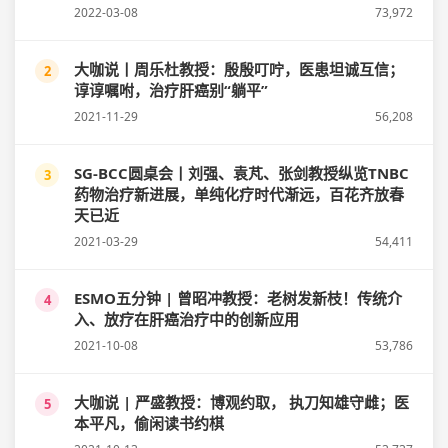
2022-03-08
73,972
大咖说丨周乐杜教授：殷殷叮咛，医患坦诚互信；
2
谆谆嘱咐，治疗肝癌别“躺平”
2021-11-29
56,208
SG-BCC圆桌会丨刘强、袁芃、张剑教授纵览TNBC
3
药物治疗新进展，单纯化疗时代渐远，百花齐放春
天已近
2021-03-29
54,411
ESMO五分钟 | 曾昭冲教授：老树发新枝！传统介
4
入、放疗在肝癌治疗中的创新应用
2021-10-08
53,786
大咖说 | 严盛教授：博观约取， 执刀知雄守雌；医
5
本平凡，偷闲读书约棋