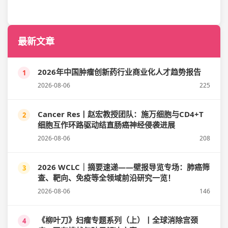
最新文章
2026年中国肿瘤创新药行业商业化人才趋势报告
1
2026-08-06
225
Cancer Res丨赵宏教授团队：施万细胞与CD4+T
2
细胞互作环路驱动结直肠癌神经侵袭进展
2026-08-06
208
2026 WCLC｜摘要速递——壁报导览专场：肺癌筛
3
查、靶向、免疫等全领域前沿研究一览！
2026-08-06
146
《柳叶刀》妇瘤专题系列（上）丨全球消除宫颈
4