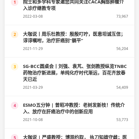
院士和多学科专家邀您共同关注CACA胸部肿瘤介
1
入诊疗继教专项
2022-03-08
73,967
大咖说丨周乐杜教授：殷殷叮咛，医患坦诚互信；
2
谆谆嘱咐，治疗肝癌别“躺平”
2021-11-29
56,204
SG-BCC圆桌会丨刘强、袁芃、张剑教授纵览TNBC
3
药物治疗新进展，单纯化疗时代渐远，百花齐放春
天已近
2021-03-29
54,409
ESMO五分钟 | 曾昭冲教授：老树发新枝！传统介
4
入、放疗在肝癌治疗中的创新应用
2021-10-08
53,773
大咖说 | 严盛教授：博观约取， 执刀知雄守雌；医
5