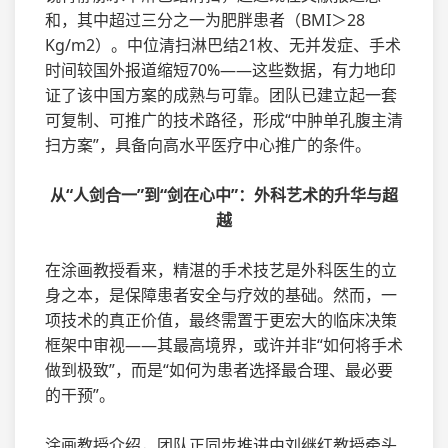
和，其中超过三分之一为肥胖患者（BMI＞28
Kg/m2）。中位清扫淋巴结21枚、无并发症、手术
时间较国外报道缩短70%——这些数据，有力地印
证了该中国方案的成熟与可靠。团队已建立起一套
可复制、可推广的技术路径，形成“中肿单孔腹主清
扫方案”，具备向高水平医疗中心推广的条件。
从“人剑合一”到“剑在心中”：外科艺术的升华与超
越
在涂画教授看来，精湛的手术技艺是外科医生的立
身之本，是保障患者安全与疗效的基础。然而，一
项技术的真正价值，最终需置于更宏大的临床决策
框架中审视——其最高境界，或许并非“如何将手术
做到极致”，而是“如何为患者选择最合理、最必要
的干预”。
涂画教授介绍，团队正同步推进由刘继红教授牵头