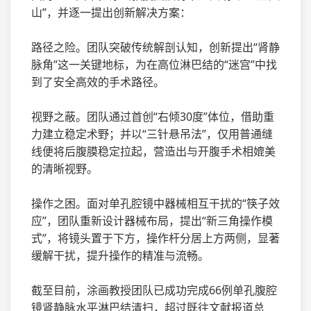
山”，并逐一提出创新解决方案：
路径之险。团队突破传统解剖认知，创新提出“肾静
脉角”这一关键地标，为在高位淋巴结的“迷宫”中找
到了安全高效的手术路径。
视野之蔽。团队通过首创“右倾30度”体位，借助重
力建立稳定术野；并以“三针悬吊法”，仅用普通缝
线便将后腹膜稳定拉起，营造出与开腹手术相媲美
的清晰视野。
操作之困。面对单孔腔镜中器械相互干扰的“筷子效
应”，团队重新设计器械布局，提出“新三角操作模
式”，将镜头置于下方，操作杆分居上方两侧，显著
缓解干扰，提升操作的精准与流畅。
截至目前，涂画教授团队已成功完成66例单孔腹腔
镜肾静脉水平淋巴结清扫，超过既往文献报道总