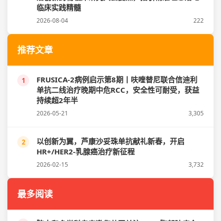
临床实践精髓
2026-08-04
222
推荐文章
FRUSICA-2病例启示第8期丨呋喹替尼联合信迪利
1
单抗二线治疗晚期中危RCC，安全性可耐受，获益
持续超2年半
2026-05-21
3,305
以创新为翼，芦康沙妥珠单抗献礼新春，开启
2
HR+/HER2-乳腺癌治疗新征程
2026-02-15
3,732
最多阅读