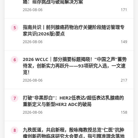
癌：现存挑战与破局解决方案
2026-08-06
171
指南共识丨前列腺癌药物治疗关键阶段随访管理专
5
家共识(2026版)要点
2026-08-06
149
2026 WCLC｜部分摘要标题揭晓！“中国之声”蓄势
6
待发，创新实力再跃升——93项研究入选，一文速
览！
2026-08-06
217
打破“非黑即白”：HER2低表达/超低表达乳腺癌的
7
重新定义与新型HER2 ADC的破局
2026-08-06
158
九秩医道，共启新程，殷咏梅教授总览“仁医”抗肿
8
瘤创新药物临床研究大会要点，指引精准理念落地