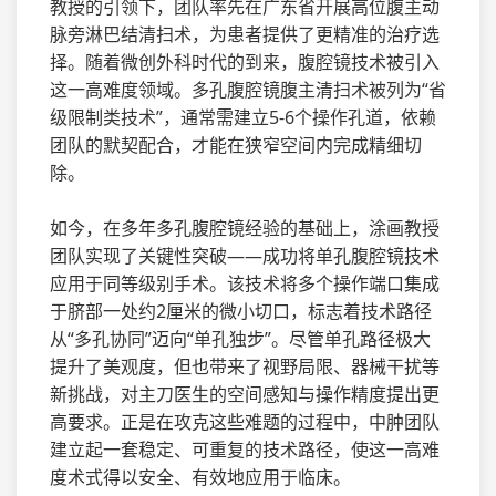
教授的引领下，团队率先在广东省开展高位腹主动
脉旁淋巴结清扫术，为患者提供了更精准的治疗选
择。随着微创外科时代的到来，腹腔镜技术被引入
这一高难度领域。多孔腹腔镜腹主清扫术被列为“省
级限制类技术”，通常需建立5-6个操作孔道，依赖
团队的默契配合，才能在狭窄空间内完成精细切
除。
如今，在多年多孔腹腔镜经验的基础上，涂画教授
团队实现了关键性突破——成功将单孔腹腔镜技术
应用于同等级别手术。该技术将多个操作端口集成
于脐部一处约2厘米的微小切口，标志着技术路径
从“多孔协同”迈向“单孔独步”。尽管单孔路径极大
提升了美观度，但也带来了视野局限、器械干扰等
新挑战，对主刀医生的空间感知与操作精度提出更
高要求。正是在攻克这些难题的过程中，中肿团队
建立起一套稳定、可重复的技术路径，使这一高难
度术式得以安全、有效地应用于临床。