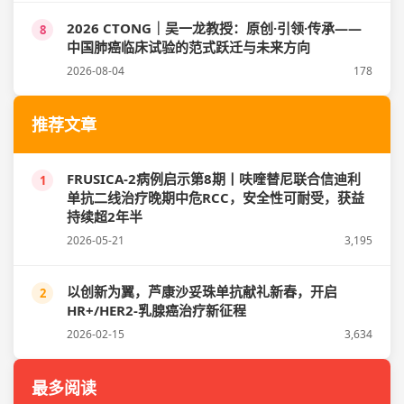
2026 CTONG｜吴一龙教授：原创·引领·传承——
8
中国肺癌临床试验的范式跃迁与未来方向
2026-08-04
178
推荐文章
FRUSICA-2病例启示第8期丨呋喹替尼联合信迪利
1
单抗二线治疗晚期中危RCC，安全性可耐受，获益
持续超2年半
2026-05-21
3,195
以创新为翼，芦康沙妥珠单抗献礼新春，开启
2
HR+/HER2-乳腺癌治疗新征程
2026-02-15
3,634
最多阅读