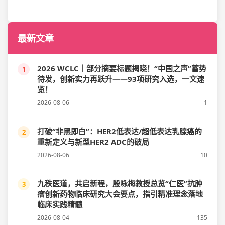
最新文章
2026 WCLC｜部分摘要标题揭晓！“中国之声”蓄势
1
待发，创新实力再跃升——93项研究入选，一文速
览！
2026-08-06
1
打破“非黑即白”：HER2低表达/超低表达乳腺癌的
2
重新定义与新型HER2 ADC的破局
2026-08-06
10
九秩医道，共启新程，殷咏梅教授总览“仁医”抗肿
3
瘤创新药物临床研究大会要点，指引精准理念落地
临床实践精髓
2026-08-04
135