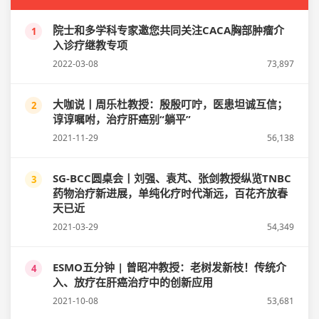
院士和多学科专家邀您共同关注CACA胸部肿瘤介
1
入诊疗继教专项
2022-03-08
73,897
大咖说丨周乐杜教授：殷殷叮咛，医患坦诚互信；
2
谆谆嘱咐，治疗肝癌别“躺平”
2021-11-29
56,138
SG-BCC圆桌会丨刘强、袁芃、张剑教授纵览TNBC
3
药物治疗新进展，单纯化疗时代渐远，百花齐放春
天已近
2021-03-29
54,349
ESMO五分钟 | 曾昭冲教授：老树发新枝！传统介
4
入、放疗在肝癌治疗中的创新应用
2021-10-08
53,681