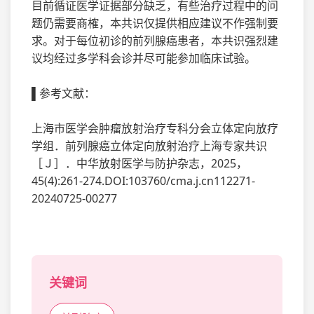
目前循证医学证据部分缺乏，有些治疗过程中的问
题仍需要商榷，本共识仅提供相应建议不作强制要
求。对于每位初诊的前列腺癌患者，本共识强烈建
议均经过多学科会诊并尽可能参加临床试验。
▌参考文献：
上海市医学会肿瘤放射治疗专科分会立体定向放疗
学组．前列腺癌立体定向放射治疗上海专家共识
［Ｊ］．中华放射医学与防护杂志，2025，
45(4):261-274.DOI:103760/cma.j.cn112271-
20240725-00277
关键词