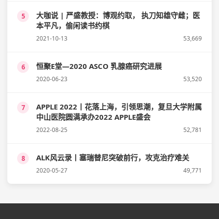
大咖说 | 严盛教授：博观约取， 执刀知雄守雌；医
5
本平凡，偷闲读书约棋
2021-10-13
53,669
恒聚E堂—2020 ASCO 乳腺癌研究进展
6
2020-06-23
53,520
APPLE 2022丨花落上海，引领思潮，复旦大学附属
7
中山医院圆满承办2022 APPLE盛会
2022-08-25
52,781
ALK风云录丨塞瑞替尼突破前行，攻克治疗难关
8
2020-05-27
49,771