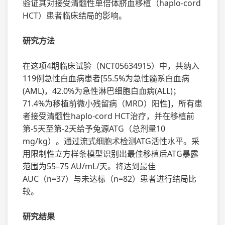
验证其对接受清髓性单倍体脐血移植（haplo-cord
HCT）患者临床结局的影响。
研究方法
在这项4期临床试验（NCT05634915）中，共纳入
119例急性白血病患者[55.5%为急性髓系白血病
(AML)，42.0%为急性淋巴细胞白血病(ALL)；
71.4%为移植前微小残留病（MRD）阳性]，所有患
者接受清髓性haplo-cord HCT治疗，并在移植前
第-5天至第-2天给予兔源ATG（总剂量10
mg/kg）。通过流式细胞术检测ATG活性水平。采
用限制性立方样条模型识别出最佳移植后ATG暴露
范围为55–75 AU/mL/天。将达到最佳
AUC（n=37）与未达标（n=82）患者进行结局比
较。
研究结果