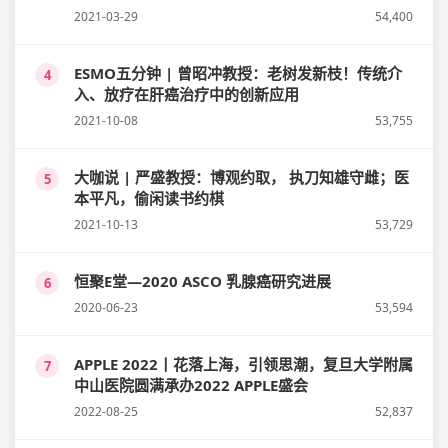
2021-03-29
54,400
ESMO五分钟 | 曾昭冲教授：老树发新枝！传统介
4
入、放疗在肝癌治疗中的创新应用
2021-10-08
53,755
大咖说 | 严盛教授：博观约取， 执刀知雄守雌；医
5
本平凡，偷闲读书约棋
2021-10-13
53,729
恒聚E堂—2020 ASCO 乳腺癌研究进展
6
2020-06-23
53,594
APPLE 2022丨花落上海，引领思潮，复旦大学附属
7
中山医院圆满承办2022 APPLE盛会
2022-08-25
52,837