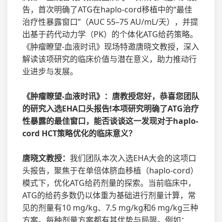
告，首次明确了ATG在haplo-cord移植中的“最佳
治疗性暴露窗口”（AUC 55–75 AU/mL/天），并提
出基于药代动力学（PK）的个体化ATG给药策略。
《肿瘤瞭望-血液时讯》现场特邀唐晓文教授，深入
解读该项研究的临床价值与潜在意义，助力推动行
业进步与发展。
《肿瘤瞭望-血液时讯》：唐教授您好，恭喜您团队
的研究入选EHA口头报告!本项研究明确了ATG治疗
性暴露的最佳窗口，能否谈谈这一发现对于haplo-
cord HCT策略优化的临床意义？
唐晓文教授：
我们团队本次入选EHA大会的这项口
头报告，聚焦于在单倍体脐血移植（haplo-cord）
模式下，优化ATG给药剂量的探索。当前临床中，
ATG的给药多数仍以体重为基础进行剂量计算，常
见的剂量有10 mg/kg、7.5 mg/kg和6 mg/kg三种
方案。每种剂量方案都有其优势与局限。例如：