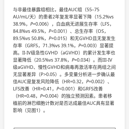
与非最佳暴露组相比，最佳AUC组（55–75
AU/mL/天）的患者2年复发率显著下降（15.2%vs
38.9%，
P
=0.006），白血病无进展生存率（LFS，
84.8%vs 49.5%，
P
<0.001）、总生存率（OS，
89.5%vs 50.8%，
P
=0.015）和无GVHD且无复发生
存率（GRFS，71.3%vs 39.1%，
P
=0.003）显著提
高。II-IV级急性GVHD（aGVHD）的累计发生率也
显著降低（20.5%vs 37.8%，
P
=0.034）。而III-IV
级aGVHD、慢性GVHD和病毒再激活率在两组之间
无显著差异（P>0.05）。多变量分析进一步确认最
佳AUC是复发风险降低（HR=0.32，
P
=0.002）、
LFS改善（HR=0.41，
P
<0.001）和GRFS改善
（HR=0.48，
P
=0.004）的独立预测因素。患者移
植前的淋巴细胞计数对是否达成最佳AUC具有显著
影响（见图1）。