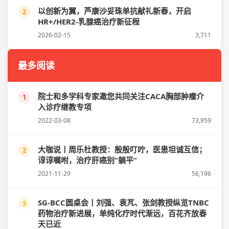
以创新为翼，芦康沙妥珠单抗献礼新春，开启
2
HR+/HER2-乳腺癌治疗新征程
2026-02-15
3,711
最多阅读
院士和多学科专家邀您共同关注CACA胸部肿瘤介
1
入诊疗继教专项
2022-03-08
73,959
大咖说丨周乐杜教授：殷殷叮咛，医患坦诚互信；
2
谆谆嘱咐，治疗肝癌别“躺平”
2021-11-29
56,196
SG-BCC圆桌会丨刘强、袁芃、张剑教授纵览TNBC
3
药物治疗新进展，单纯化疗时代渐远，百花齐放春
天已近