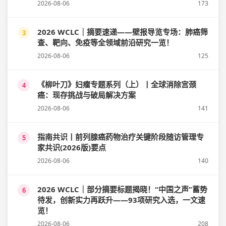
2026-08-06
173
2026 WCLC｜摘要速递——壁报导览专场：肺癌筛
3
查、靶向、免疫等全领域前沿研究一览！
2026-08-06
125
《柳叶刀》妇瘤专题系列（上）丨全球消除宫颈
4
癌：现存挑战与破局解决方案
2026-08-06
141
指南共识丨前列腺癌药物治疗关键阶段随访管理专
5
家共识(2026版)要点
2026-08-06
140
2026 WCLC｜部分摘要标题揭晓！“中国之声”蓄势
6
待发，创新实力再跃升——93项研究入选，一文速
览！
2026-08-06
208