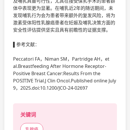
及哺乳具备可行性，尤其在接受保乳手术的患者群
体中表现更为显著。在哺乳近2年的随访期间，未
发现哺乳行为会为患者带来额外的复发风险，将为
激素受体阳性乳腺癌患者在妊娠及哺乳决策方面的
安全性评估提供坚实且具有前瞻性的证据支撑。
▌参考文献：
Peccatori FA，Niman SM，Partridge AH，et
al.Breastfeeding After Hormone Receptor-
Positive Breast Cancer:Results From the
POSITIVE Trial.J Clin Oncol.Published online July
9，2025.doi:10.1200/JCO-24-02697
关键词
乳腺癌