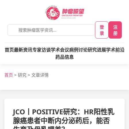
登
注
录
册
首页
最新资讯
专家访谈
学术会议
病例讨论
研究进展
学术前沿
药品信息
首页
>
研究
>
文章详情
JCO丨POSITIVE研究：HR阳性乳
腺癌患者中断内分泌药后，能否