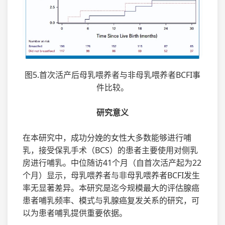
图5.首次活产后母乳喂养者与非母乳喂养者BCFI事
件比较。
研究意义
在本研究中，成功分娩的女性大多数能够进行哺
乳，接受保乳手术（BCS）的患者主要使用对侧乳
房进行哺乳。中位随访41个月（自首次活产起为22
个月）显示，母乳喂养者与非母乳喂养者BCFI发生
率无显著差异。本研究是迄今规模最大的评估腺癌
患者哺乳频率、模式与乳腺癌复发关系的研究，可
以为患者哺乳提供重要依据。