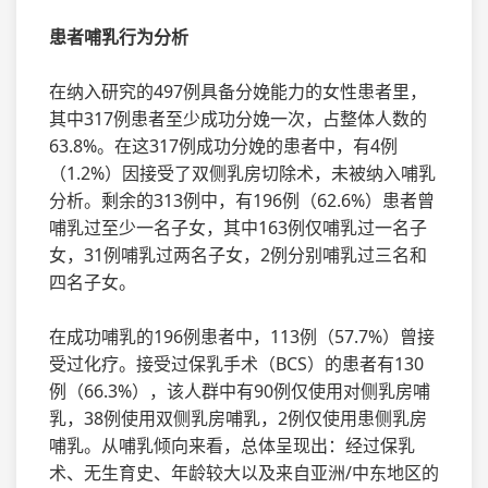
患者哺乳行为分析
在纳入研究的497例具备分娩能力的女性患者里，
其中317例患者至少成功分娩一次，占整体人数的
63.8%。在这317例成功分娩的患者中，有4例
（1.2%）因接受了双侧乳房切除术，未被纳入哺乳
分析。剩余的313例中，有196例（62.6%）患者曾
哺乳过至少一名子女，其中163例仅哺乳过一名子
女，31例哺乳过两名子女，2例分别哺乳过三名和
四名子女。
在成功哺乳的196例患者中，113例（57.7%）曾接
受过化疗。接受过保乳手术（BCS）的患者有130
例（66.3%），该人群中有90例仅使用对侧乳房哺
乳，38例使用双侧乳房哺乳，2例仅使用患侧乳房
哺乳。从哺乳倾向来看，总体呈现出：经过保乳
术、无生育史、年龄较大以及来自亚洲/中东地区的