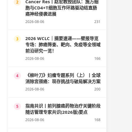
Cancer Res丨赵宏教授团队：施万细
2
胞与CD4+T细胞互作环路驱动结直肠
癌神经侵袭进展
2026-08-06
231
2026 WCLC｜摘要速递——壁报导览
3
专场：肺癌筛查、靶向、免疫等全领域
前沿研究一览！
2026-08-06
166
《柳叶刀》妇瘤专题系列（上）丨全球
4
消除宫颈癌：现存挑战与破局解决方案
2026-08-06
200
指南共识丨前列腺癌药物治疗关键阶段
5
随访管理专家共识(2026版)要点
2026-08-06
168