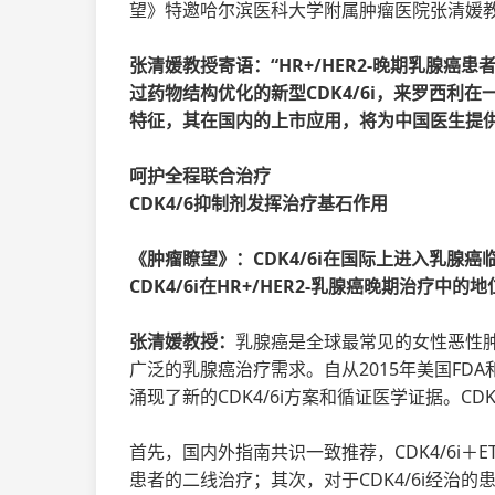
望》特邀哈尔滨医科大学附属肿瘤医院张清媛
张清媛教授寄语：“HR+/HER2-晚期乳腺癌
过药物结构优化的新型CDK4/6i，来罗西利
特征，其在国内的上市应用，将为中国医生提
呵护全程联合治疗
CDK4/6抑制剂发挥治疗基石作用
《肿瘤瞭望》：CDK4/6i在国际上进入乳腺
CDK4/6i在HR+/HER2-乳腺癌晚期治疗中的
张清媛教授：
乳腺癌是全球最常见的女性恶性肿瘤
广泛的乳腺癌治疗需求。自从2015年美国FDA和
涌现了新的CDK4/6i方案和循证医学证据。CDK
首先，国内外指南共识一致推荐，CDK4/6i＋E
患者的二线治疗；其次，对于CDK4/6i经治的患者，