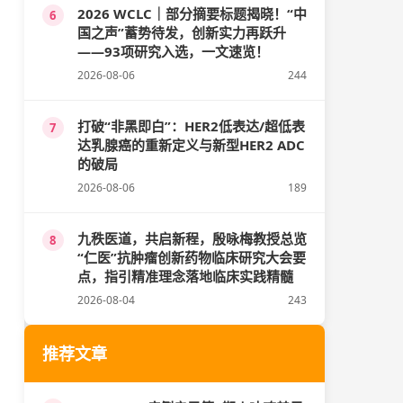
2026 WCLC｜部分摘要标题揭晓！“中
6
国之声”蓄势待发，创新实力再跃升
——93项研究入选，一文速览！
2026-08-06
244
打破“非黑即白”：HER2低表达/超低表
7
达乳腺癌的重新定义与新型HER2 ADC
的破局
2026-08-06
189
九秩医道，共启新程，殷咏梅教授总览
8
“仁医”抗肿瘤创新药物临床研究大会要
点，指引精准理念落地临床实践精髓
2026-08-04
243
推荐文章