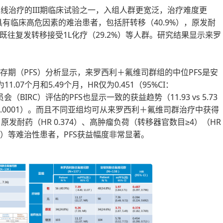
二线治疗的III期临床试验之一，入组人群更宽泛，治疗难度更
有临床高危因素的难治患者，包括肝转移（40.9%），原发耐
以及既往复发转移接受1L化疗（29.2%）等人群。研究结果显示来罗
存期（PFS）分析显示，来罗西利＋氟维司群组的中位PFS是安
07个月和5.49个月，HR仅为0.451（95%CI：
会（BIRC）评估的PFS也显示一致的获益趋势（11.93 vs 5.73
0.0001）。而且不同亚组均可从来罗西利＋氟维司群治疗中获得
、原发耐药（HR 0.374）、高肿瘤负荷（转移器官数目≥4）（HR
286）等难治性患者，PFS获益幅度非常显著。