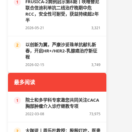
FRUSICA-2病例启示第8期丨呋喹替尼
1
联合信迪利单抗二线治疗晚期中危
RCC，安全性可耐受，获益持续超2年
半
2026-05-21
3,321
以创新为翼，芦康沙妥珠单抗献礼新
2
春，开启HR+/HER2-乳腺癌治疗新征
程
2026-02-15
3,749
最多阅读
院士和多学科专家邀您共同关注CACA
1
胸部肿瘤介入诊疗继教专项
2022-03-08
73,975
大咖说丨周乐杜教授：殷殷叮咛，医患
2