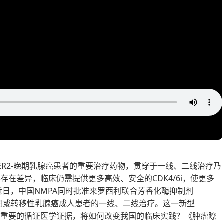
R+/HER2-晚期乳腺癌患者的重要治疗药物，贯穿于一线、二线治疗乃
性存在差异，临床仍需提供更多高效、安全的CDK4/6i，使更多
日，中国NMPA同时批准来罗西利联合芳香化酶抑制剂
局部晚期或转移性乳腺癌成人患者的一线、二线治疗。这一新型
哪些重要的循证医学证据，将如何改变我国的临床实践？《肿瘤瞭