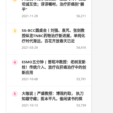
坦诚互信；谆谆嘱咐，治疗肝癌别“躺
平”
2021-11-29
56,211
SG-BCC圆桌会丨刘强、袁芃、张剑教
3
授纵览TNBC药物治疗新进展，单纯化
疗时代渐远，百花齐放春天已近
2021-03-29
54,416
ESMO五分钟 | 曾昭冲教授：老树发新
4
枝！传统介入、放疗在肝癌治疗中的创
新应用
2021-10-08
53,791
大咖说 | 严盛教授：博观约取， 执刀
5
知雄守雌；医本平凡，偷闲读书约棋
2021-10-13
53,739