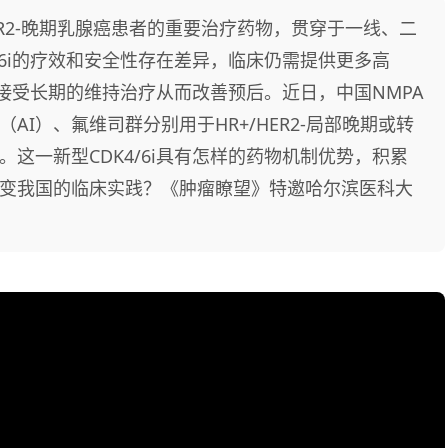
+/HER2-晚期乳腺癌患者的重要治疗药物，贯穿于一线、二
/6i的疗效和安全性存在差异，临床仍需提供更多高
能够接受长期的维持治疗从而改善预后。近日，中国NMPA
I）、氟维司群分别用于HR+/HER2-局部晚期或转
这一新型CDK4/6i具有怎样的药物机制优势，积累
变我国的临床实践？《肿瘤瞭望》特邀哈尔滨医科大