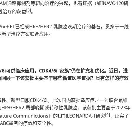
PAM通路抑制剂等靶向治疗的兴起，也有证据（如INAVO120研
[3]
一线治疗的获益
。
i＋ET已经成HR+/HER2-乳腺癌晚期治疗的基石，贯穿于一线
他新型治疗方案联合应用。
6i可供临床应用，CDK4/6i“家族”仍在扩充和优化。近日，进
能否回顾一下该获批主要基于哪些循证医学证据？具有怎样的疗效
性、新型口服CDK4/6i。此次国内获批适应症之一为联合氟维
+/HER2-局部晚期或转移性乳腺癌。该获批主要基于2023年
[4]
 Communictions》的III期LEONARDA-1研究
，证实了
-ABC患者的疗效和安全性。