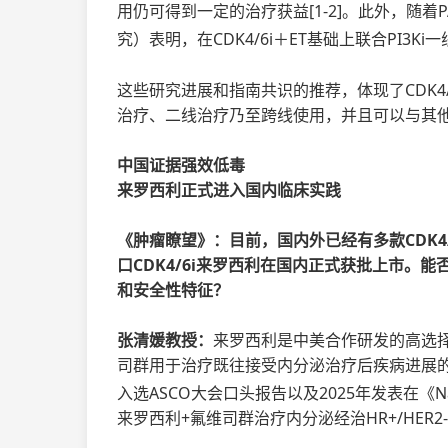
用仍可得到一定的治疗获益[1-2]。此外，随着
究）表明，在CDK4/6i＋ET基础上联合PI3Ki
这些研究进展和指南共识的推荐，体现了CDK4/6
治疗、二线治疗乃至跨线使用，并且可以与其
中国证据强效低毒
来罗西利正式进入国内临床实践
《肿瘤瞭望》：目前，国内外已经有多款CDK4/
口CDK4/6i来罗西利在国内正式获批上市。
和安全性特征？
张清媛教授：
来罗西利是中美合作研发的高选择
司群用于治疗既往接受内分泌治疗后疾病进展的HR
入选ASCO大会口头报告以及2025年发表在《Nature
来罗西利+氟维司群治疗内分泌经治HR+/HER2