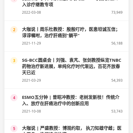
入诊疗继教专项
2022-03-08
73,949
大咖说丨周乐杜教授：殷殷叮咛，医患坦诚互信；
2
谆谆嘱咐，治疗肝癌别“躺平”
2021-11-29
56,188
SG-BCC圆桌会丨刘强、袁芃、张剑教授纵览TNBC
3
药物治疗新进展，单纯化疗时代渐远，百花齐放春
天已近
2021-03-29
54,393
ESMO五分钟 | 曾昭冲教授：老树发新枝！传统介
4
入、放疗在肝癌治疗中的创新应用
2021-10-08
53,743
大咖说 | 严盛教授：博观约取， 执刀知雄守雌；医
5