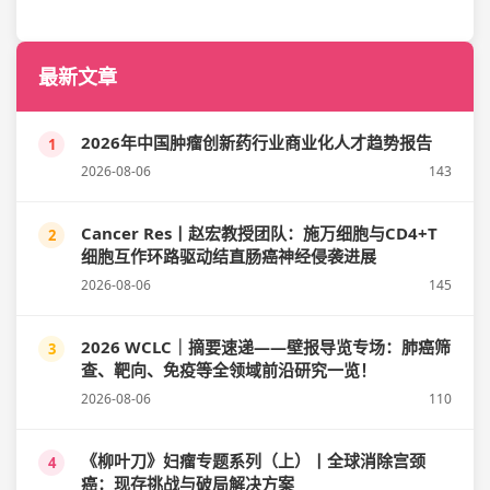
最新文章
2026年中国肿瘤创新药行业商业化人才趋势报告
1
2026-08-06
143
Cancer Res丨赵宏教授团队：施万细胞与CD4+T
2
细胞互作环路驱动结直肠癌神经侵袭进展
2026-08-06
145
2026 WCLC｜摘要速递——壁报导览专场：肺癌筛
3
查、靶向、免疫等全领域前沿研究一览！
2026-08-06
110
《柳叶刀》妇瘤专题系列（上）丨全球消除宫颈
4
癌：现存挑战与破局解决方案