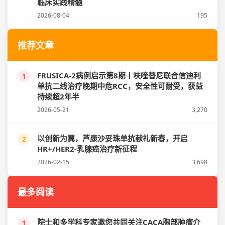
临床实践精髓
2026-08-04
195
推荐文章
FRUSICA-2病例启示第8期丨呋喹替尼联合信迪利
1
单抗二线治疗晚期中危RCC，安全性可耐受，获益
持续超2年半
2026-05-21
3,270
以创新为翼，芦康沙妥珠单抗献礼新春，开启
2
HR+/HER2-乳腺癌治疗新征程
2026-02-15
3,698
最多阅读
院士和多学科专家邀您共同关注CACA胸部肿瘤介
1