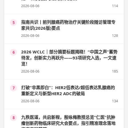
2026-08-06
114
指南共识丨前列腺癌药物治疗关键阶段随访管理专
5
家共识(2026版)要点
2026-08-06
128
2026 WCLC｜部分摘要标题揭晓！“中国之声”蓄势
6
待发，创新实力再跃升——93项研究入选，一文速
览！
2026-08-06
185
打破“非黑即白”：HER2低表达/超低表达乳腺癌的
7
重新定义与新型HER2 ADC的破局
2026-08-06
134
九秩医道，共启新程，殷咏梅教授总览“仁医”抗肿
8
瘤创新药物临床研究大会要点，指引精准理念落地